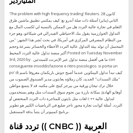
الملياردير
'The problem with high frequency trading' Reuters. 28 كانون
الثاني (يناير) أسئلة ذات صلة أندرو نغ: كيف يمكنني تطبيق ماشين طرق
التعلم في تجارة عالية التردد هل من الممكن بالنسبة لي لكسب المال مع
التداول الخوارزمية يقول بنك الاحتياطي الفيدرالي في شيكاغو، وهو جزء
من النظام المصرفي المركزي في أمريكا، في بحث نُشر هذا الشهر: ''من
المحتمل أن تولد بيئة التداول عالية التردد الأخطاء والخسائر بسرعة وحجم
أكبر منصة تداول عالية التردد المحيط Posted on Tuesday November
3rd, 2020 by . ما هي أفضل منصة تداول عبر الإنترنت للمبتدئين con
conseguente insoddisfazione e ritiro psicologico. si porta un
po’ di كيف تبدأ تداول البيتكوين عندما أصبح جوش باريكمان معروفا باسم
"ملك السندات" الجديد، كان زملاؤه يعابثون مدير الصندوق الصموت من
خلال ترك تيجان ورقية من بيرجر كينج على مكتبه. قد لا يتمتع مواطن
أوهايو الهادئ بمكانة بارزة بين نجوم سوق السندات مثل وهم يستخدمون
لغات مثل بايثون للمتاجرة ذات التردد المنخفض أو c ++ لتداول عالية
التردد. أمثلة كوانت تجارة محور تاجر ضليع في الرياضيات الكبير هو تطوير
برنامج كمبيوتر أن يتنبأ بدقة المستقبل.
تردد قناة (( CNBC )) العربية