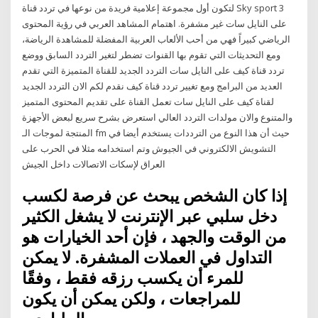
لتكون أول مجموعة إعلامية فريدة من نوعها في تردد قناة Sky sport 3
على النايل سات غير مشفرة. اهتمام المشاهد العربي في رؤية المحتوى
الرياضي كبيراً فهي من أحب الألعاب العربية المفضلة للمشاهدة الرياضة،
ومع التحديثات التي تقوم بها القنوات تضطر لتغير التردد السابق ووضع
تردد قناة كيف على النايل سات التردد الجديد للقناة المتميزة التي تقدم
العديد من البرامج ومع تغيير تردد قناة كيف نقدم لكم الان التردد الجديد
لقناة كيف على النايل سات تعمل القناة على تقديم المحتوى المتميز
والمتنوع والان مولدات التردد العالي استعرض بشرح سريع لبعض الأجهزة
المنتجة لموجات الـ fm حيث أن هذا النوع من الترددات يستخدم أيضا في
التشويش الالكتروني في الجيوش وتم استخدامه مثلا في الحرب على
العراق لإسكات الاتصالات داخل الجيش
إذا كان الشخص يبحث عن فرصة لكسب
دخل سلبي عبر الإنترنت لا يشغل الكثير
من الوقت والجهد ، فإن أحد الخيارات هو
التداول في العملات المشفرة. لا يمكن
للمرء أن يكسب رزقه فقط ، وفقًا
للمراجعات ، ولكن يمكن أن يكون