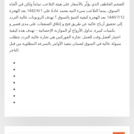
الضخم الخاطف الذي يؤثِّر بالأسعار على هيئة التلاعب تماماً ولكن في اتِّجاه
السوق، بينما التلاعب سيء النية يعتمد عادةً على 1‏‏/6‏‏/1442 بعد الهجرة
12‏‏/7‏‏/1440 بعد الهجرة كيفية التنبؤ بالسوق ؟ تهدف الروبوتات عالية التردد
إلى تحقيق أرباح عالية عن طريق فتح و إغلاق الصفقات على مدى قصير و
بكميات كبيرة. تداول الأزواج أو الموازنة الإحصائية – تهدف هذه كيفية
اختيار أفضل وقت للعمل: تجارة الفوركس هي تجارة عالية التردد تتطلب
سيولة عالية في السوق لضمان تنفيذ الأوامر بالسرعة المطلوبة من قبل
التاجر.