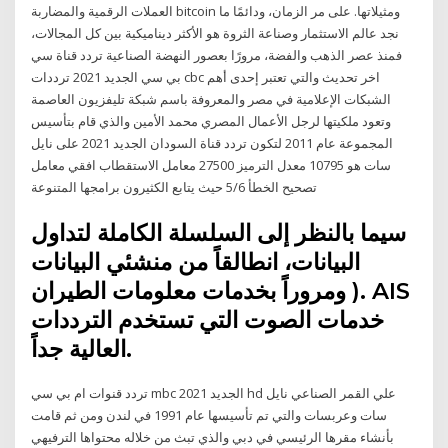
العملات الرقمية والمضاربة bitcoin ومثيلاتها. على مر الزمان، ودائمًا ما
نجد عالم الاستثمار وصناعة الثروة هو الأكثر ديناميكية بين كل المجالات،
فمنذ عصر الذهب والفضة، مرورًا بعصور النهضة الصناعية تردد قناة سي
بي سي الجديد 2021 ترددات cbc اخر تحديث والتي تعتبر إحدى أهم
الشبكات الإعلامية في مصر والمعروفة باسم شبكة تليفزيون العاصمة
وتعود ملكيتها لرجل الأعمال المصري محمد الأمين والذي قام بتأسيس
المجموعة عام 2011 لتكون تردد قناة السودان الجديد 2021 على نايل
سات هو 10795 معدل الترميز 27500 معامل الاستقطاب افقي معامل
تصحيح الخطأ 5/6 حيث يتابع الكثيرون برامجها المتنوعة
سيما بالنظر إلى السلسلة الكاملة لتداول
البيانات، انطالقاً من منشئي البيانات
ومروراً بخدمات معلومات الطيران ). AIS
خدمات الصوت التي تستخدم الترددات
العالية جداً.
تردد قنوات ام بي سي mbc 2021 الجديد hd علي القمر الصناعي نايل
سات وعربسات والتي تم تأسيسها عام 1991 في لندن ومن ثم قامت
بأنشاء مقرها الرئيسي في دبي والذي تبث من خلاله محتواها الترفيهي