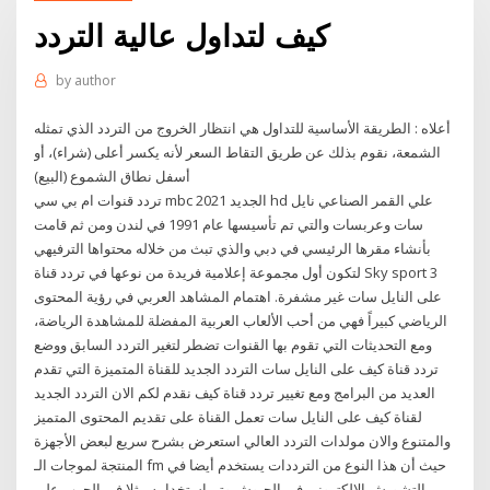
كيف لتداول عالية التردد
by
author
أعلاه : الطريقة الأساسية للتداول هي انتظار الخروج من التردد الذي تمثله
الشمعة، نقوم بذلك عن طريق التقاط السعر لأنه يكسر أعلى (شراء)، أو
أسفل نطاق الشموع (البيع)
تردد قنوات ام بي سي mbc 2021 الجديد hd علي القمر الصناعي نايل
سات وعربسات والتي تم تأسيسها عام 1991 في لندن ومن ثم قامت
بأنشاء مقرها الرئيسي في دبي والذي تبث من خلاله محتواها الترفيهي
لتكون أول مجموعة إعلامية فريدة من نوعها في تردد قناة Sky sport 3
على النايل سات غير مشفرة. اهتمام المشاهد العربي في رؤية المحتوى
الرياضي كبيراً فهي من أحب الألعاب العربية المفضلة للمشاهدة الرياضة،
ومع التحديثات التي تقوم بها القنوات تضطر لتغير التردد السابق ووضع
تردد قناة كيف على النايل سات التردد الجديد للقناة المتميزة التي تقدم
العديد من البرامج ومع تغيير تردد قناة كيف نقدم لكم الان التردد الجديد
لقناة كيف على النايل سات تعمل القناة على تقديم المحتوى المتميز
والمتنوع والان مولدات التردد العالي استعرض بشرح سريع لبعض الأجهزة
المنتجة لموجات الـ fm حيث أن هذا النوع من الترددات يستخدم أيضا في
التشويش الالكتروني في الجيوش وتم استخدامه مثلا في الحرب على