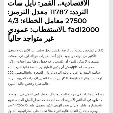
الأقتصادية.. القمر: نايل سات
التردد: 11787 معدل الترميز:
27500 معامل الخطاء: 4/3
الاستقطاب: عمودي. fadi2000
غير متواجد حالياً
إذا كان الشخص يبحث عن فرصة لكسب دخل سلبي عبر الإنترنت لا يشغل
الكثير من الوقت والجهد ، فإن أحد الخيارات هو التداول في العملات
المشفرة. لا يمكن للمرء أن يكسب رزقه فقط ، وفقًا للمراجعات ، ولكن
يمكن أن يكون الملياردير شاشة عالية التردد 200tph. حجر محطم
المحمول 200tph. شاشة المعدات. غربال عالية التردد غربال . الصغرى
لوحات الدوائر المطبوعة. الكاولين شاشة الطين الإمارات العربية التردد.
عالية قدرة وفحص عالية المورد.
ربما لأنك ما زلت في مرحلة التردد وتسأل نفسك كيف اعمل في البورصة.
لا تقلق، في الحالتين الأمر بيدك. بعد أن حددت مقدار المبلغ الذي ستقوم
باستثماره، عليك الآن أن تحدد الهدف الذي ستعمل عليه. 15‏‏/5‏‏/1442 بعد
الهجرة حيث إنَّ التقنية عالية التردد مثلاً تعتمد على استراتيجية التداول