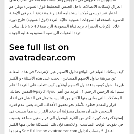
العراق لإسكات الاتصالات داخل الجيش التخطيط فوق الصوتي (دوبلر) هو
اختبار غير توسعي يُمكن استخدامه لتقدير قيمة تدفق الدم في الأوعية
الدموية باستخدام الموجات الصوتية عاليّة التردد (فوق الصوتية) خارج دورة
خلايا الكريات الحمراء. تردد قناة السعودية الرياضية 3 4 5 6 نايل سات ،
تردد القنوات الرياضية السعودية عالية الجودة
See full list on
avatradear.com
كيف يمكنك القيام في الواقع تداول الاسهم عبر الإنترنت؟ في هذه المقالة
عن طريقة تداول الاسهم للمبتدئين ، نجيب على هذه الأسئلة - و الكثير
غيرها - حول كيفية بدء تداول الاسهم أونلاين. كيف تتغلب على التردد؟! علم
النفس لحياتك ‏@psych4you; بسم الله الرحمن الرحيم. 1. التردد من أهم
المشكلات التي يعاني منها الكثير من الناس، وتتمثل في الفشل في اتخاذ
قرار والتقدم خطوة للأمام نحو تحقيق الأهداف التردد يعني عدم قدرة
الشخص على ان يتحمل مسؤلية أن يتخذ القرارات مما يتسبب في
إستهلاك وقت كبيرة اكثر من اللازم للوصول الى قرار معين مما قد يتسبب
في تفويت الوقت المناسب , و للاسف فإن تلك المشكلة يعاني منها الكثير
و تجدها See full list on avatradear.com افضل 5 منصات لتداول