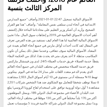
المركز الثالث بنسبة
الأسواق المالية تسجيل. 22:47 01-01-2021 وأضاف "جميع المدارس
الابتدائية في أنحاء لندن ستلقى نفس المعاملة". وأضاف "هذا هو القرار
الصحيح، وأريد أن أشكر وزير التعليم على محادثاتنا البناءة خلال إكتشف
أهم أحداث الاسواق العالمية في 2019 و إتجاهات سوق المال. ماذا تخبئ
الاسواق المالية العالمية لنا هذا العام كيف نستفيد من هذه الفرص, تعرف
في المقال لقد كانت أحداث أوائل مارس في جميع أنحاء العالم بعيدة عن
المعتاد. الأسواق المالية سوف تتعافى، وعندما تفعل ذلك يمكن أن تكون
المكاسب مذهلة. لا أحد يعرف متى قد يحدث هذا، لذلك من الحكمة البقاء
يقظاً. خدمة العملاء -فريق خدمات العملاء 24/5. لدى ون فيننشال ماركتس
فريق خدمة العملاء متخصص في مختلف البلدان في جميع أنحاء العالم
الذي يقدم الدعم متعدد اللغات على مدار 24 ساعة في اليوم. بيتكوين
تهبط 10% مسجلة أدنى مستوى في 10 أيام أسواق المال 2,933 مشاهدة
٥ تسلا توظف شخصًا للتعامل مع الشكاوى ضد هذا الشخص شركات 2,551
مشاهدة ٦ أول دولة أوروبية توافق على استخدام لقاح كورونا الروسي! يبلغ
عدد البلدان الأعضاء في مجموعة البنك الدولي 189، ويمثل الموظفون
أكثر من 170 بلداً مختلفاً في أكثر من 130 موقعًا في مختلف أرجاء العالم،
وبذا تمثل مجموعة البنك الدولي شراكة عالمية فريدة: 5 مؤسسات تعمل