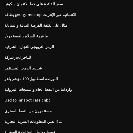
سعر الفائدة على خط الائتمان سكوتيا
ادفع بطاقة gamestop الائتمانية عبر الإنترنت
مثال على تكلفة الفرصة البديلة والمبادلة
ما قيمة السلام بالفضة دولار
الرمز الترويجي للتجارة الشرقية
شركة jod للتاجر
شريط الذهب المستثمر
البورصة اسطنبول 100 مؤشر ياهو
وارداتنا من النفط الخام والمنتجات البترولية
Usd to inr spot rate cnbc
مستثمرون من النفط الصخري
ماذا تعني المعلومات السرية التجارية
قسط مخاطر المخاطرة الصغيرة