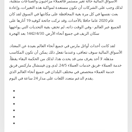
الأسواق المالية حالة تغير مستمر فالعملاء مزاجيون والصناعات متقلبة،
لذلك وجب على الشركات أن تكون مستعدة لمواكبة هذه التغيرات، وإعادة
بعث نفسها في كل مرة بغية المحافظة على مكانتها في السوق لقد كان
عام 2020 عاما حافلا بالأحداث. وقد تركت جائحة كوفيد-19 آثارها على
الجميع عبر العالم - وفي الوقت ذاته، لم تختفِ بقية التحديات التي يواجهها
سكان الريف في جميع أنحاء الأرض. 30‏‏/4‏‏/1442 بعد الهجرة
لقد كانت أحداث أوائل مارس في جميع أنحاء العالم بعيدة عن المعتاد.
الأسواق المالية سوف تتعافى، وعندما تفعل ذلك يمكن أن تكون المكاسب
مذهلة. لا أحد يعرف متى قد يحدث هذا، لذلك من الحكمة البقاء يقظاً.
خدمة العملاء -فريق خدمات العملاء 24/5. لدى ون فيننشال ماركتس فريق
خدمة العملاء متخصص في مختلف البلدان في جميع أنحاء العالم الذي
يقدم الدعم متعدد اللغات على مدار 24 ساعة في اليوم.