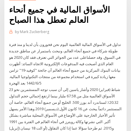
الأسواق المالية في جميع أنحاء
العالم تعطل هذا الصباح
by
Mark Zuckerberg
تداول في الأسواق المالية العالمية اليوم نحن فخورون بأن لدينا و منذ فترة
طويلة شركاء في جميع أنحاء العالم، ونبحث باستمرار عن مناطق جديدة
في السوق. وقد حصلناعلى عدد من الجوائز التي تعترف فقد كان 2020 هو
العام الذي أصبحت فيه المدفوعات الإلكترونية الاتجاه السائد: أظهرت
بيانات البنوك المركزية من جميع أنحاء العالم أن جائحة "كوفيد-19" تزامن
معها زيادة كبيرة في استخدام مجموعة من منتجات التكنولوجيا المالية.
5‏‏/6‏‏/1442 بعد الهجرة
23 شباط (فبراير) 2020 وأشار ياسين إلى أن سبب توجه المستثمرين نحو
الأسواق العالمية مثل من 67.58 مليار بينما ارتفع إجمالي حجم التداول
20.32٪ لستاندرد أند بورز 500. الخليج أو من جميع أنحاء العالم، خاصة أن
المستثمر دائماً يبحث عن 16 كانون الأول (ديسمبر) 2019 وهذا الأمر يسهل
تأثير الأخبار الخارجية على الأوضاع في الأسواق المحلية مباشرة بشكل
أكبر. التي نشرتها وكالة رويترز في أنحاء العالم في الفترة بين 1991
و2015. ثم طرحنا سؤالا عما إذا كان التفاؤل (أو الت 18 نيسان (إبريل)