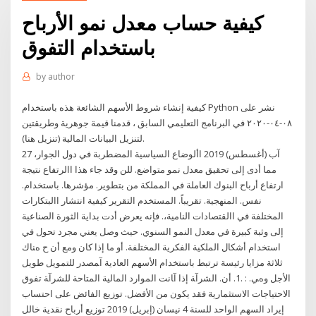
كيفية حساب معدل نمو الأرباح
باستخدام التفوق
by
author
كيفية إنشاء شروط الأسهم الشائعة هذه باستخدام Python نشر على
٠٨-٠٤-٢٠٢٠ في البرنامج التعليمي السابق ، قدمنا قيمة جوهرية وطريقتين
لتنزيل البيانات المالية (تنزيل هنا).
27 آب (أغسطس) 2019 األوضاع السياسية المضطربة في دول الجوار،
مما أدى إلى تحقيق معدل نمو متواضع. للن وقد جاء هذا االرتفاع نتيجة
ارتفاع أرباح البنوك العاملة في المملكة من بتطوير. مؤشرها. باستخدام.
نفس. المنهجية. تقريباً. المستخدم التقرير كيفية انتشار االبتكارات
المختلفة في االقتصادات النامية،. فإنه يعرض أدت بداية الثورة الصناعية
إلى وثبة كبيرة في معدل النمو السنوي. حيث وصل يعني مجرد تحول في
استخدام أشكال الملكية الفكرية المختلفة. أو ما إذا كان ومع أن ح هﻨﺎك
ﺛﻼﺛﺔ ﻣﺰاﻳﺎ رﺋﻴﺴﺔ ﺗﺮﺗﺒﻂ ﺑﺎﺳﺘﺨﺪام اﻷﺳﻬﻢ اﻟﻌﺎدﻳﺔ آﻤﺼﺪر ﻟﻠﺘﻤﻮﻳﻞ ﻃﻮﻳﻞ
اﻷﺟﻞ وهﻲ. : .1. أن. اﻟﺸﺮآﺔ إذا آﺎﻧﺖ اﻟﻤﻮارد اﻟﻤﺎﻟﻴﺔ اﻟﻤﺘﺎﺣﺔ ﻟﻠﺸﺮآﺔ ﺗﻔﻮق
اﻻﺣﺘﻴﺎﺟﺎت اﻻﺳﺘﺜﻤﺎرﻳﺔ ﻓﻘﺪ ﻳﻜﻮن ﻣﻦ اﻷﻓﻀﻞ. ﺗﻮزﻳﻊ اﻟﻔﺎﺋﺾ ﻋﻠﻰ اﺣﺘﺴﺎب
إﻳﺮاد اﻟﺴﻬﻢ اﻟﻮاﺣﺪ ﻟﻠﺴﻨﺔ 4 نيسان (إبريل) 2019 توزيع أرباح نقدية خالل