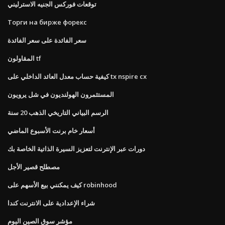
توقعات فوركس الجنيه الاسترليني
Торги на бирже форекс
سعر الفائدة على سعر الفائدة
المقاولون tf
كيفية حساب معدل العائد الداخلي على tx nspire cx
المستثمرون الهولنديون في شل يرويون
الرسم البياني التاريخي الذهب 20 سنة
أسعار خام برنت الأسبوع الماضي
دورات عبر الإنترنت لتعزيز السيرة الذاتية الخاصة بك
مصطلح قصير الأجل
كيف يمكنني بيع الأسهم على robinhood
شراء الإعدادية على الانترنت كندا
مؤشر سوق الصين اليوم