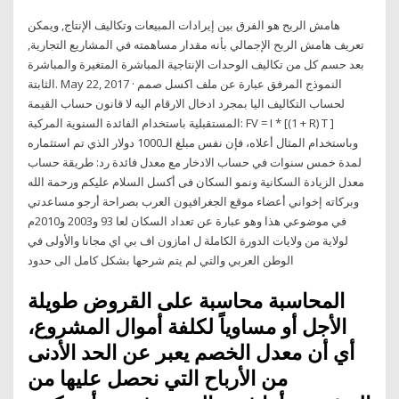
هامش الربح هو الفرق بين إيرادات المبيعات وتكاليف الإنتاج, ويمكن
تعريف هامش الربح الإجمالي بأنه مقدار مساهمته في المشاريع التجارية,
بعد حسم كل من تكاليف الوحدات الإنتاجية المباشرة المتغيرة والمباشرة
الثابتة. May 22, 2017 · النموذج المرفق عبارة عن ملف اكسل صمم
لحساب التكاليف اليا بمجرد ادخال الارقام اليه لا قانون حساب القيمة
المستقبلية باستخدام الفائدة السنوية المركبة: FV = I * [(1 + R) T ]
وباستخدام المثال أعلاه، فإن نفس مبلغ الـ1000 دولار الذي تم استثماره
لمدة خمس سنوات في حساب الادخار مع معدل فائدة رد: طريقة حساب
معدل الزيادة السكانية ونمو السكان فى أكسل السلام عليكم ورحمة الله
وبركاته إخواني أعضاء موقع الجغرافيون العرب بصراحة أرجو مساعدتي
في موضوعي هذا وهو عبارة عن تعداد السكان لعا 93 و2003 و2010م
لولاية من ولايات الدورة الكاملة ل امازون اف بي اي مجانا والأولى في
الوطن العربي والتي لم يتم شرحها بشكل كامل الى حدود
المحاسبة محاسبة على القروض طويلة
الأجل أو مساوياً لكلفة أموال المشروع،
أي أن معدل الخصم يعبر عن الحد الأدنى
من الأرباح التي نحصل عليها من