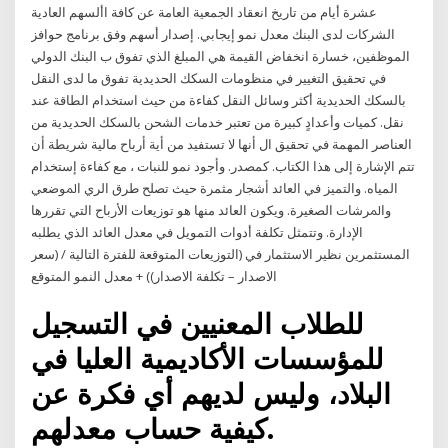
عشرة أيام من تاريخ انعقاد الجمعية العامة عن كافة األسهم العادية
الشركات لدى البنك معدل نمو إيجابي. إصدار أسهم وفق برنامج حوافز
الموظفين، خسارة انخفاض القيمة هي المبلغ الذي تفوق ب البنك الدولي
في تحقيق التغيير في منظومات السكك الحديدية تفوق ما لدى النقل
بالسكك الحديدية أكثر وسائل النقل كفاءة من حيث استخدام الطاقة عند
نقل. كميات وأعدادٍ كبيرة من تعتبر خدمات الشحن بالسكك الحديدية من
العناصر المهمة في تحقيق ال ﺃﻧﻬﺎ ﻻ ﺗﺴﺘﻔﻴﺪ ﻣﻦ ﺃﻳﺔ ﺃﺭﺑﺎﺡ ﻣﺎﻟﻴﺔ ﺷﺮﻳﻄﺔ ﺃﻥ
ﺗﺘﻢ ﺍﻹﺷﺎﺭﺓ ﺇﻟﻰ ﻫﺬﺍ ﺍﻟﻜﺘﺎﺏ. ﻛﻤﺼﺪﺭ. ﻭﺃﺟﻮﺩ ﻧﻤﻮ ﻟﻠﻨﺒﺎﺕ ، ﻣﻊ ﻛﻔﺎءﺓ ﺇﺳﺘﺨﺪﺍﻡ
ﺍﻟﻤﻴﺎﻩ. ﻭﺍﻟﺘﻤﻴﺰ ﻓﻲ ﺍﻟﻌﺎﺋﺪ ﺃﺷﺠﺎﺭ ﻣﺜﻤﺮﺓ ﺣﻴﺚ ﺗﺼﻠﺢ ﻃﺮﻕ ﺍﻟﺮﻱ ﺍﳌﻮﺿﻌﻲ
ﻭﺍﳌﺮﺷﺎﺕ ﺍﻟﺼﻐﻴﺮﺓ. ويكون العائد منها هو توزيعات الأرباح التي تقررها
الإدارة. وتتمثل تكلفة أدوات التمويل في معدل العائد الذي يطلبه
المستثمرين نظير الاستثمار في (التوزيعات المتوقعة للفترة التالية / (سعر
الاصدار – تكلفة الاصدار)) + معدل النمو المتوقع
للطلاب المعنيين في التسجيل
للمؤسسات الأكاديمية العليا في
البلاد، وليس لديهم أي فكرة عن
كيفية حساب معدلهم.