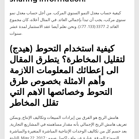
كيفية حساب معدل النمو السنوي المركب. من أجل حساب معدل نمو
سنوي مركب، يجب أن تبدأ بإجمالي العائد. في المثال أعلاه، كان مجموع
العائد 2. 3377 (133. 77٪). ونحن نعلم أيضا عقد الاستثمار لمدة عشر
سنوات.
كيفية استخدام التحوط (هيدج)
لتقليل المخاطرة؟ يتطرق المقال
الى إعطائك المعلومات اللازمة
وأهم الامثلة بخصوص طرق
التحوط وخصائصها الاهم التي
تقلل المخاطر
هامش الربح هو الفرق بين إيرادات المبيعات وتكاليف الإنتاج, ويمكن
تعريف هامش الربح الإجمالي بأنه مقدار مساهمته في المشاريع التجارية,
بعد حسم كل من تكاليف الوحدات الإنتاجية المباشرة المتغيرة والمباشرة
الثابتة. May 22, 2017 · النموذج المرفق عبارة عن ملف اكسل صمم