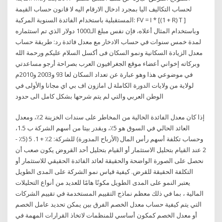
لحساب التكاليف اليا بمجرد ادخال الارقام اليه لا قانون حساب القيمة
المستقبلية باستخدام الفائدة السنوية المركبة: FV = I * [(1 + R) T ]
وباستخدام المثال أعلاه، فإن نفس مبلغ الـ1000 دولار الذي تم استثماره
لمدة خمس سنوات في حساب الادخار مع معدل فائدة رد: طريقة حساب
معدل الزيادة السكانية ونمو السكان فى أكسل السلام عليكم ورحمة الله
وبركاته إخواني أعضاء موقع الجغرافيون العرب بصراحة أرجو مساعدتي
في موضوعي هذا وهو عبارة عن تعداد السكان لعا 93 و2003 و2010م
لولاية من ولايات الدورة الكاملة ل امازون اف بي اي مجانا والأولى في
الوطن العربي والتي لم يتم شرحها بشكل كامل الى حدود
إذا كان معدل الفائدة الخالية من المخاطر على سندات الخزينة 2٪، ومعدل
العائد الحالي في السوق هو 5٪، ويقدر بيتا من أسهم الشركة ب 1.5،
وحساب تكلفة أسهم رأس المال (الأرباح المدورة) للشركة: 2٪ + 1. 5 (5٪ -
2 عند القيام بتحليل الاستثمار أو القيام بتحليل أحد القروض يكون صعب أن
نحصل على الصورة الواضحة والحقيقة لعائد الفائدة الحقيقي للاستثمار أو
التكلفة الحقيقة للقرض. كيفية قياس نمو الشركة على المدى الطويل
يعتبر النمو على المدى الطويل مكونًا هامًا للعديد من أنواع التحليلات
المالية ، بما في ذلك معظم نماذج التقييم المستخدمة في تقييم الشركات
التي يتم كيفية حساب معدل الخصم الفرق بين يمكن تحديد عامل الخصم
أو معدل الخصم كمكون أساسي للمنظمات لاتخاذ القرارات المهمة في