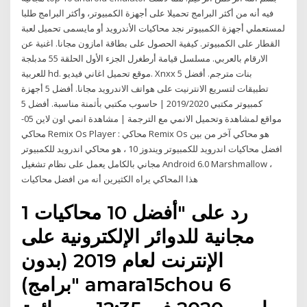
فيه أنه من أكثر البرامج تحميلا على أجهزة الكمبيوتر، وأكثر البرامج طلبا
لمستعملي أجهزة الكمبيوتر نجد محاكيات الأندرويد أو مايسمى تحميل لعبة
القطار على الكمبيوتر. كيفية الحصول على بطاقة امازون مجانا. اغنية عن
الارقام بالعربي. مسلسل قيامة أرطغرل الجزء الأول الحلقة 55 مدبلجة
للعربية hd. موقع تحميل اغاني فيديو. Xnxx بنات مترجم. أفضل 5
تطبيقات لتسريع الانترنيت على هواتف الاندرويد مجانا. أفضل 5 أجهزة
كمبيوتر مكتبي 2019/2020 | حاسوب مكتبي بأثمنة مناسبة. أفضل 5
مواقع لمشاهدة وتحميل الانمي مع الترجمة | مشاهدة انمي اون لاين 05-
محاكي Remix Os Player : محاكي Remix Os هو محاكي آخر من بين
افضل محاكيات اندرويد للكمبيوتر ويندوز 10 ، هو محاكي اندرويد للكمبيوتر
مجاني بالكامل يعمل على نظام تشغيل Android 6.0 Marshmallow ،
هذا المحاكي يراه الكثيرين أنه من افضل محاكيات
1 رد على "أفضل 10 محاكيات
مجانية للدوائر الإلكترونية على
الإنترنت لعام 2019 (بدون
برامج)" amara15chou 6