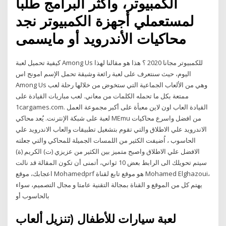
الكمبيوتر، وأكثر البرامج طلبا
لمستعملي أجهزة الكمبيوتر نجد
محاكيات الأندرويد أو مايسمى
كيفية تحميل لعبة Among Us للكمبيوتر مجانا 2020 ؟ هذا هو مقالنا لهذا
اليوم، حيث سنتعرف على لعبة رائعة وشيقة تحمل الإسم امونج اس
Among Us وهي من الألعاب الجماعية التي ستخوض من خلالها رحلة لعب
ممتعة بكل ما تحمله الكلمات من معاني. لعب مباريات القيادة على
1cargames.com. القيادة العاب اون لاين معبأة على أكبر مجموعة العمل
لعبة على شبكة الإنترنت. يُعد محاكي MEmu من افضل واسرع محاكيات
الاندرويد علي الاطلاق والتي تقوم بتشغيل تطبيقات والعاب الاندرويد علي
الحاسوب ، اُضيفت الكثير من اللمسات الجميلة للمحاكي والتي جعلته
الافضل علي الاطلاق واصبح متميز بين الكثير من عزيزي (ت) الكريم (ة)
سيتم تحويلك الى الرابط بعض 10 ثواني، أتمنى أن تكون المقالة قد نالت
اعجابك، موقع Mohamedprf هو موقع تابع لقناة Mohamed Elghazoui،
يهتم كل من الموقع و القناة بمجالة التقنية عامتا و مجال التصميم، سواء
بالحاسوب أو
لعبة سيارات للأطفال (تنزيل ألعاب