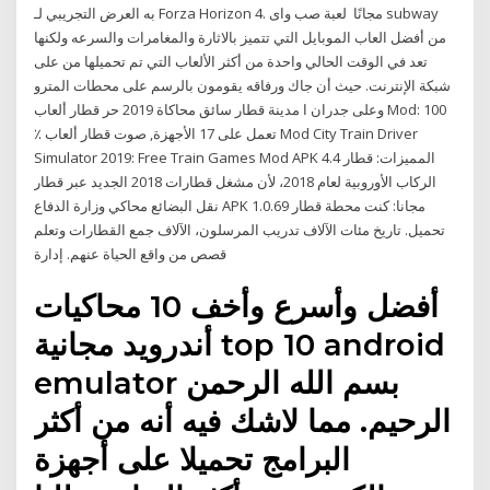
به العرض التجريبي لـ Forza Horizon 4. مجانًا لعبة صب واى subway
من أفضل العاب الموبايل التي تتميز بالاثارة والمغامرات والسرعه ولكنها
تعد في الوقت الحالي واحدة من أكثر الألعاب التي تم تحميلها من على
شبكة الإنترنت. حيث أن جاك ورفاقه يقومون بالرسم على محطات المترو
وعلى جدران ا مدينة قطار سائق محاكاة 2019 حر قطار ألعاب Mod: 100
٪ تعمل على 17 الأجهزة, صوت قطار ألعاب Mod City Train Driver
Simulator 2019: Free Train Games Mod APK 4.4 المميزات: قطار
الركاب الأوروبية لعام 2018، لأن مشغل قطارات 2018 الجديد عبر قطار
نقل البضائع محاكي وزارة الدفاع APK 1.0.69 مجانا: كنت محطة قطار
تحميل. تاريخ مئات الآلاف تدريب المرسلون، الآلاف جمع القطارات وتعلم
قصص من واقع الحياة عنهم. إدارة
أفضل وأسرع وأخف 10 محاكيات
أندرويد مجانية top 10 android
emulator بسم الله الرحمن
الرحيم. مما لاشك فيه أنه من أكثر
البرامج تحميلا على أجهزة