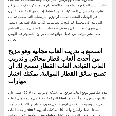
بلايستيشن المذكورة أدناه مجانية الاستخدام ما لم يذكر خلاف ذلك، ولكن
على الرغم من أن المحاكيات قانونية تماماً، إلا أنه من المخالف للقانون
في الولايات المتحدة تحميل أو توزيع البرمجيات التي صفحة تحميل
البرنامج الان لتحميل لبرنامج برابط مباشر كل ماعليك فعله هو الانتظار
حتى ينتهي العد التنازلي و سوف يتم توليد رابط تحميل مباشر للبرنامج
حيث يعتبر موقعنا من افضل مواقع تحميل برامج الكمبيوتر في الوطن
العربي
استمتع بـ تدريب العاب مجانية وهو مزيج
من أحدث ألعاب قطار محاكي و تدريب
العاب القيادة. ألعاب القطار تسمح لك أن
تصبح سائق القطار الموالية. يمكنك اختبار
مهارات
نبذة عنا. ظهر موقع العاب طرقع على شبكة الإنترنت عام 2019. يعمل على
الموقع فريق كامل من مطوري العاب html5 والذين يسعون دائماً لتقديم
كل ما يهتم به مستخدمي الإنترنت من محبي الألعاب وذلك بتقديم أجدد
وأحدث العاب html5 مجانا. أفضل وأسرع وأخف 10 محاكيات أندرويد
مجانية top 10 android emulator بسم الله الرحمن الرحيم. مما لاشك