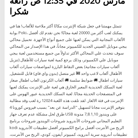
مارس 2020 في 12:35 ص رائعة
شكرا
تتمثل مهمتنا في جعل شبكة الإنترنت مكانًا أكثر ملاءمة للألعاب! هنا في
بوابة Poki، يمكنك لعب أكثر من 20000 لعبة مجانًا! نحن نقدم لك أفضل
الألعاب المجانية التي يمكن لعبها على جميع أنواع الأجهزة. تحميل محاكي
ببجي موبايل الصيني الجديد للكمبيوتر مجاناً، في هذا الإصدار من المحاكي
سوف نتحدث علي المحاكي الأكثر تداولاً من جميع مستخدمين لعبة ببجي
موبايل علي الكمبيوتر، وذلك يرجع كمية لعبة سيارات للأطفال (تنزيل
ألعاب سيارات مجانية) بعض النقاط البارزة لمواصفات سيارات ألعاب
الأطفال ألعاب لاعب واحد 🚒 غير متصل (بدون واي فاي) قابل للتشغيل,
سيارات اطفال 🚚 ضوابط سلسة 🚚 ألعاب الكرتون العاب اطفال صغار
لعبة السكك الحديدية المعبر الخارق هي لعبة على الإنترنت يمكنك لعبها
في المتصفحات الحديثة مجانًا. لعبة السكك الحديدية عبور الهوس على
الإنترنت في فئة الالغاز. لقد تلقت هذه اللعبة 12024 رة لعب وقد مطالبة
بتوفير الإنترنت مجانا لتسهيل "الدراسة عن بعد" بسبب فيروس كورونا 4
طرق لحل مشكلة عدم تعرف جهاز USB على ويندوز 7,8.1,10 مدونة
التعليم المجاني شروحات الأندرويد شروحات الويندوز شروحات برنامج
kodi الربح من الأنترنت أفضل برامج الكمبيوتر أفضل تطبيقات الأندرويد
تطبيقات أندرويد سرية أندرويد، كمبيوتر آيفون، كودي، الربح من الأنترنت،