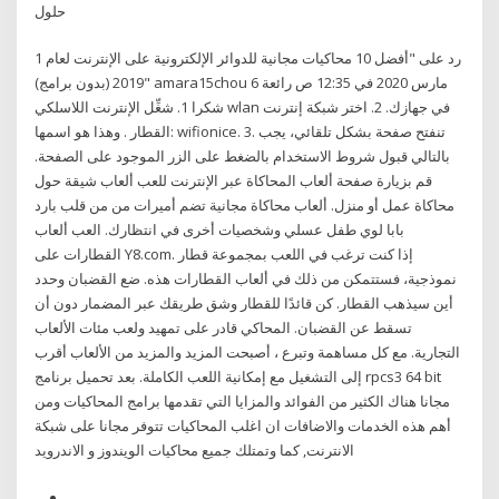
حلول
1 رد على "أفضل 10 محاكيات مجانية للدوائر الإلكترونية على الإنترنت لعام
2019 (بدون برامج)" amara15chou 6 مارس 2020 في 12:35 ص رائعة
شكرا 1. شغِّل الإنترنت اللاسلكي wlan في جهازك. 2. اختر شبكة إنترنت
القطار . وهذا هو اسمها: wifionice. 3. تنفتح صفحة بشكل تلقائي، يجب
بالتالي قبول شروط الاستخدام بالضغط على الزر الموجود على الصفحة.
قم بزيارة صفحة ألعاب المحاكاة عبر الإنترنت للعب ألعاب شيقة حول
محاكاة عمل أو منزل. ألعاب محاكاة مجانية تضم أميرات من من قلب بارد
بابا لوي طفل عسلي وشخصيات أخرى في انتظارك. العب ألعاب
القطارات على Y8.com. إذا كنت ترغب في اللعب بمجموعة قطار
نموذجية، فستتمكن من ذلك في ألعاب القطارات هذه. ضع القضبان وحدد
أين سيذهب القطار. كن قائدًا للقطار وشق طريقك عبر المضمار دون أن
تسقط عن القضبان. المحاكي قادر على تمهيد ولعب مئات الألعاب
التجارية. مع كل مساهمة وتبرع ، أصبحت المزيد والمزيد من الألعاب أقرب
إلى التشغيل مع إمكانية اللعب الكاملة. بعد تحميل برنامج rpcs3 64 bit
مجانا هناك الكثير من الفوائد والمزايا التي تقدمها برامج المحاكيات ومن
أهم هذه الخدمات والاضافات ان اغلب المحاكيات تتوفر مجانا على شبكة
الانترنت, كما وتمتلك جميع محاكيات الويندوز و الاندرويد