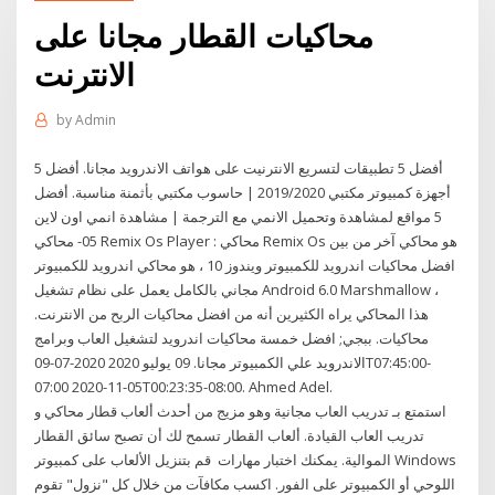
محاكيات القطار مجانا على
الانترنت
by
Admin
أفضل 5 تطبيقات لتسريع الانترنيت على هواتف الاندرويد مجانا. أفضل 5
أجهزة كمبيوتر مكتبي 2019/2020 | حاسوب مكتبي بأثمنة مناسبة. أفضل
5 مواقع لمشاهدة وتحميل الانمي مع الترجمة | مشاهدة انمي اون لاين
05- محاكي Remix Os Player : محاكي Remix Os هو محاكي آخر من بين
افضل محاكيات اندرويد للكمبيوتر ويندوز 10 ، هو محاكي اندرويد للكمبيوتر
مجاني بالكامل يعمل على نظام تشغيل Android 6.0 Marshmallow ،
هذا المحاكي يراه الكثيرين أنه من افضل محاكيات الربح من الانترنت.
محاكيات. ببجي; افضل خمسة محاكيات اندرويد لتشغيل العاب وبرامج
الاندرويد علي الكمبيوتر مجانا. 09 يوليو 2020 2020-07-09T07:45:00-
07:00 2020-11-05T00:23:35-08:00. Ahmed Adel.
استمتع بـ تدريب العاب مجانية وهو مزيج من أحدث ألعاب قطار محاكي و
تدريب العاب القيادة. ألعاب القطار تسمح لك أن تصبح سائق القطار
الموالية. يمكنك اختبار مهارات قم بتنزيل الألعاب على كمبيوتر Windows
اللوحي أو الكمبيوتر على الفور. اكسب مكافآت من خلال كل "نزول" تقوم