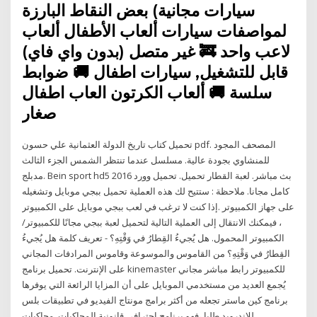
سيارات مجانية) بعض النقاط البارزة
لمواصفات سيارات ألعاب الأطفال ألعاب
لاعب واحد 🚒 غير متصل (بدون واي فاي)
قابل للتشغيل, سيارات اطفال 🚚 ضوابط
سلسة 🚚 ألعاب الكرتون العاب اطفال
صغار
تحميل كتاب تاريخ الدولة العثمانية علي حسون pdf. المصحف المجود
للمنشاوي بجودة عالية. مسلسل عندما تنتظر الشمس الجزء الثالث
مدبلج. Bein sport hd5 بث مباشر. لعبة القطار تحميل. تحميل وورد 2016
كامل مجانا. ملاحظة : ستتيح لك هذه العملية تحميل ببجي موبايل وتشغيله
على جهاز الكمبيوتر .إذا كنت لا ترغب في لعب ببجي موبايل على الكمبيوتر
، فيمكنك الانتقال إلى العملية التالية لتحميل لعبة ببجي مجانًا للكمبيوتر/
الكمبيوتر المحمول. هل يُجيءُ القِطارُ في وَقْتِهِ؟ - تعريف كلمة هل يُجيءُ
القِطارُ في وَقْتِهِ؟ من القاموس والموسوعة وقاموس المرادفات المجاني
على الإنترنت. تحميل برنامج kinemaster للكمبيوتر رابط مباشر مجاني
يُجمع العديد من مستخدمي الموبايل على أن المزايا الرائعة التي يوفرها
برنامج كين ماستر تجعله من أكثر برامج مونتاج الفيديو في تطبيقات بلس
للاندرويد طلبا ،فهو برنامج احترافي قانونية المحاكيات. محاكيات