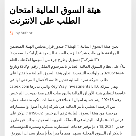
هيئة السوق المالية امتحان
الطلب على الانترنت
by
Author
تعلن هيئة السوق المالية ("الهيئة") صدور قرار مجلس الهيئة المتضمن
الموافقة على طلب شركة الزيت العربية السعودية (أرامكو السعودية)
("الشركة") تسجيل وطرح جزء من أسهمها للاكتتاب العام.
بناءً على نظام السوق المالية الصادر بالمرسوم الملكي رقم (م/30) وتاريخ
02/06/1424هـ ولوائحه التنفيذية، تعلن هيئة السوق المالية موافقتها على
طلب شركة تمرة المالية تعديل قائمة الأعمال المرخص لها في
capex.com والتي تديرها Key Way Investments LTD، وهي شركة
خاضعة لتنظيم هيئة الأوراق المالية والبورصات القبرصية بموجب الترخيص
رقم 292/16. يتم حماية اموال العملاء في حسابات بنكية منفصلة حماية
من الرصيد السلبي تأثير المالية هي شركة إدارة أصول واستشارات
مرخصة من هيئة السوق المالية (رقم الترخيص: 32-18196) تركز على
فرص الاستثمارات البديلة في المملكة العربية السعودية وذلك عن طريق
توفير خدمات استثمارية مبتكرة ومميزة للمؤسسات Jan 13, 2021 · جدير
بالذكر أن السوق المحلية تشهد اهتماماً متزايداً بإصدار سندات التوريق،