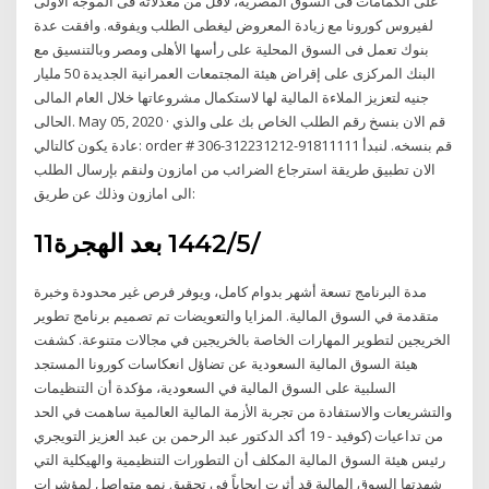
على الكمامات فى السوق المصرية، لأقل من معدلاته فى الموجة الأولى
لفيروس كورونا مع زيادة المعروض ليغطى الطلب ويفوقه. وافقت عدة
بنوك تعمل فى السوق المحلية على رأسها الأهلى ومصر وبالتنسيق مع
البنك المركزى على إقراض هيئة المجتمعات العمرانية الجديدة 50 مليار
جنيه لتعزيز الملاءة المالية لها لاستكمال مشروعاتها خلال العام المالى
الحالى. May 05, 2020 · قم الان بنسخ رقم الطلب الخاص بك على والذي
عادة يكون كالتالي: order # 306-312231212-91811111 قم بنسخه. لنبدأ
الان تطبيق طريقة استرجاع الضرائب من امازون ولنقم بإرسال الطلب
الى امازون وذلك عن طريق:
11‏‏/5‏‏/1442 بعد الهجرة
مدة البرنامج تسعة أشهر بدوام كامل، ويوفر فرص غير محدودة وخبرة
متقدمة في السوق المالية. المزايا والتعويضات تم تصميم برنامج تطوير
الخريجين لتطوير المهارات الخاصة بالخريجين في مجالات متنوعة. كشفت
هيئة السوق المالية السعودية عن تضاؤل انعكاسات كورونا المستجد
السلبية على السوق المالية في السعودية، مؤكدة أن التنظيمات
والتشريعات والاستفادة من تجربة الأزمة المالية العالمية ساهمت في الحد
من تداعيات (كوفيد - 19 أكد الدكتور عبد الرحمن بن عبد العزيز التويجري
رئيس هيئة السوق المالية المكلف أن التطورات التنظيمية والهيكلية التي
شهدتها السوق المالية قد أثرت إيجاباً في تحقيق نمو متواصل لمؤشرات