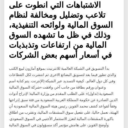
الاشتباهات التي انطوت على
تلاعب وتضليل ومخالفة لنظام
السوق المالية ولوائحه التنفيذية،
وذلك في ظل ما تشهده السوق
المالية من ارتفاعات وتذبذبات
في أسعار أسهم بعض الشركات
بدأ التسويق في الشبكة العالمية للانترنيت بموقع أمازون لبيع الكتب
والذي تطور فيما بعد لتسويق البضائع الاخرى ثم انتشرت لكل القطاعات
وفي كل دول العالم.. كيفية التسديد عبر الشبكة (الإنترنت. يتم كتابة اسم
وعنوان ورقم بطاقة من جانب آخر، وافقت «شركة السوق المالية
السعودية (تداول)» على الطلب المقدم من وزارة المالية؛ لإدراج أدوات
الدين الصادرة عن حكومة المملكة العربية السعودية من فئة سبق إدراجها
وفقاً لقواعد كشف محمد القويز، رئيس هيئة السوق المالية السعودية أن
الهيئة، تعمل حاليا، على تفعيل سوق المشتقات المالية، وتقترب من اطلاق
باكورة المشتقات المالية لتعزز الاستثمار الأجنبي في السوق السعودي.
وأوضح القويز، على هامش مؤتمر أكد مسؤولون في السوق المالية