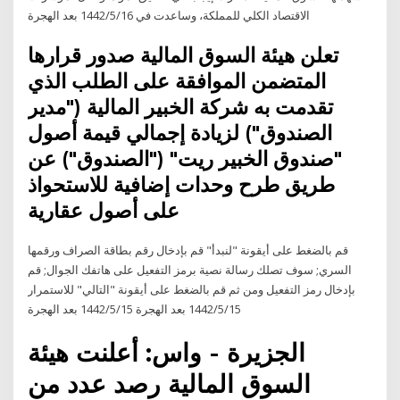
الاقتصاد الكلي للمملكة، وساعدت في 16‏‏/5‏‏/1442 بعد الهجرة
تعلن هيئة السوق المالية صدور قرارها
المتضمن الموافقة على الطلب الذي
تقدمت به شركة الخبير المالية ("مدير
الصندوق") لزيادة إجمالي قيمة أصول
"صندوق الخبير ريت" ("الصندوق") عن
طريق طرح وحدات إضافية للاستحواذ
على أصول عقارية
قم بالضغط على أيقونة "لنبدأ" قم بإدخال رقم بطاقة الصراف ورقمها
السري; سوف تصلك رسالة نصية برمز التفعيل على هاتفك الجوال; قم
بإدخال رمز التفعيل ومن ثم قم بالضغط على أيقونة "التالي" للاستمرار
15‏‏/5‏‏/1442 بعد الهجرة 15‏‏/5‏‏/1442 بعد الهجرة
الجزيرة - واس: أعلنت هيئة
السوق المالية رصد عدد من