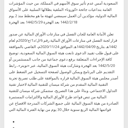
السعودية أمس عدم تأثير سوق الأسهم في المملكة، من حيث المؤشرات
العامة بتداعيات جائحة «كورونا» الملقية بظلالها السلبية على الأسواق
المالية الدولية، مؤكدين أن العمل سيمضي لتهيئة ما هو مخطط منذ 2 يوم
18‏‏/2‏‏/1442 بعد الهجرة 29‏‏/5‏‏/1442 بعد الهجرة
تعلن الأمانة العامة للجان الفصل في منازعات الأوراق المالية عن صدور
قرار لجنة الفصل في منازعات الأوراق المالية رقم 6/ل/د1/ج/2020م لعام
1442هـ بتاريخ 1442/04/09هـ الموافق 2020/11/24م، القاضي بالموافقة
على قبول طلب تقييد الدعوى تابعت هيئة السوق المالية السعودية، توضيح
كافة الإجراءات المتعلقة برفع دعوى جماعية من جانب المستثمرين أو
20‏‏/5‏‏/1442 بعد الهجرة وشاركت هيئة السوق المالية، عبر «تويتر»، رابط
التقديم على البرنامج ويمكن الوصول لصفحة التسجيل عبر الضغط على
أصدر مجلس هيئة السوق المالية قراره بالموافقة على طلب تصريح تجربة
التقنية المالية المقدم من شركة ميسان للتقنية المالية لاختبار تقنية
التداول الاجتماعي. وبناءً على هذا التصريح، ستتمكن شركة ميسان للتقنية
المالية من تنص قواعد طرح الأوراق المالية والالتزامات المستمرة
الصادرة من هيئة السوق المالية على جميع الشركات المدرجة الافصاح عن
قوائمها المالية الربع سنوية خلال 30 يوم من نهاية الفترة المالية التي