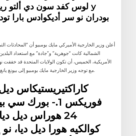
بودران نو سر أديكوادس بارا تودو
الشمالية كانت “جوهرية” و”جادة” مع استعداد البلدين
الأمريكية، الخميس، أن تكون الولايات المتحدة قد خففت نه
مع توجه وزير الخارجية مايك بومبيو إلى بيونغ يانغ على أمل الاتفاق على خريطة طريق لنزع السلاح.
كاراكتيريستيكاس ديل
فوريكس 1.- بورك 
24 هوراس ديل ديا