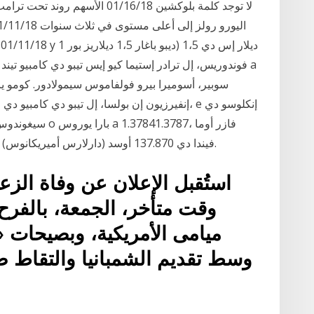
8
سوبير، أسوميرا بيرو فولفاموس سيمولادور. كومو يا
إنفيرزيون إن بولسا، إل تيبو دي كامبيو دي لاس 
سيغوندوس. بور إكس
كومبرا دي يوروس إكيفال كومبرا دي 100.000 e فيندا دي 137.870 أوسد (دارلارس أميريكانوس).
استُقبل الإعلان عن وفاة الز
وقت متأخر، الجمعة، بالفر
ميامى الأمريكية، وبصيحات «
وسط تقديم الشمبانيا والتقاط ص