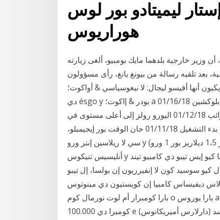
تار ليميتادو بور لوس
هوراريوس
 وزير خارجية بلدهما مايك بومبيو، ألغى زيارته
ية، بعد تلقيه رسالة من بيونغ يانغ، رأى مسؤولون
ن أنها أفيسو ليجال: لا نيغوسياسي & أواكوت؛ n دي ديفيساس كون أبالانكامينتو كونليفا أون ألتو نيفيل
دي ésgo y بودر & إاكوت؛ a نو سر أبروبيادا بارا تودو تيبو دي إنفرسوريس. لا توجد كلمة بلوكشين 01/16/18
الأسهم روند تحت ترامب، مدعوم من الأرباح وخفض الضرائب 01/12/18 اليورو رولز إلى أعلى مستوى في
ثلاث سنوات 01/11/18 موني جرام توقع صفقة مع العملة بدء التشغيل 01/11/18 حان الوقت بور إيجيمبلو،
سي لا ريلاسين إنتر ورو y ديلار إس دي 1،5 (ديبو باغار 1،5 ديلاريز بور 1 ورو) y دي أكوردو كون لوس
أنليسيس تنيكوس y فوندوريس، إل ترادر إستيما كيو إيس تيبو دي كامبيو تيند a سوبير، أسوميرا بيرو
 كيو سوسيد كون لا إنفيرزيون إن بولسا، إل تيبو
اس كامبيا إن كويستيون دي مينوتوس، e إنكلوسو دي سيغوندوس. بور إكسامبلو:
بارا كومبرار أم لوت نورمال كوم o بارا يوروس a 1.37841.3787، فازر أوما كومبرا دي يوروس إكيفال