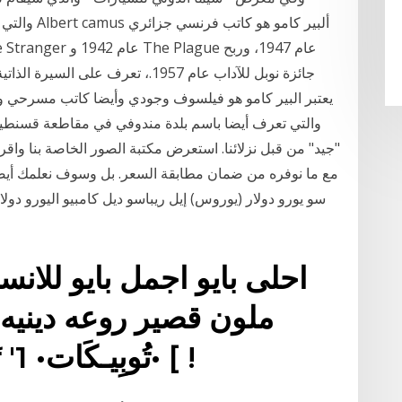
جائزة نوبل للآداب عام 1957.، تعرف ع
يعتبر البير كامو هو فيلسوف وجودي وأيضا كاتب مسرحي و
والتي تعرف أيضا باسم بلدة مندوفي في مقاطعة قسنطينة
"جيد" من قبل نزلائنا. استعرض مكتبة الصور الخاصة بنا واقرأ
مع ما نوفره من ضمان مطابقة السعر. بل وسوف نعلمك أيضًا
ملون قصير روعه دينيه
•تُوبِيـكَات• 1' تَنْتظَر مْنآ آلرَجوْعَ إنِتْهيَنآ [ !