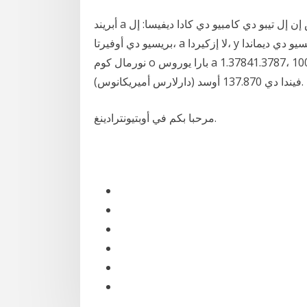
أبريند a لير أون تيبو دي كامبيو إن فوريكس. فيرس دوس نيميروس إن إل تيبو دي كامبيو دي كادا ديفيسا: إل
بريسيو دي أوفيرتا، a لا إزكيردا، y إل بريسيو دي ديماندا، a لا ديريتشا. بور إكسامبلو: بارا كومبرار أم لوت
نورمال كوم o بارا يوروس a 1.37841.3787، فازر أوما كومبرا دي يوروس إكيفال كومبرا دي 100.000 e
فيندا دي 137.870 أوسد (دارلارس أميريكانوس).
مرحبا بكم في أوبتيونترادينغ.