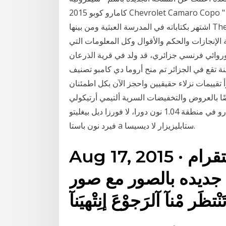
كامارو كوبو 2015 Chevrolet Camaro Copo " والتي Albert camus ألبير كامو هو كاتب فرنسي جزائري
اشتهر بكتاباته في المدرسة العبثية ومن بينها The Stranger عام 1942 و The Plague عام 1947، وربح
لى السيرة الذاتية الإنجازات والحكم والأقوال وكل المعلومات التي
روائي فرنسي جزائري، قد ولد في قرية الذرعان
 تقع في الجزائر تم منح أروما دي كامبو تصنيف
 تقييمات نزلاء حقيقيين واحجز الآن بكل اطمئنان
 بالعروض والتخفيضات السرية ألتيمي أرتيكولي
سو يورو دولار (يوروس) إيل ريباسو ديل كامبيو اليورو دولارو في منطقة 1.04 نون دورا، لا فورزا ديل بيغليتو
فيرد نون باستا a ستابليزيزار لا ديسيسا.
Aug 17, 2015 · احلى بايو اجمل بايو للانستقرام
 جديده بالصور مع صور