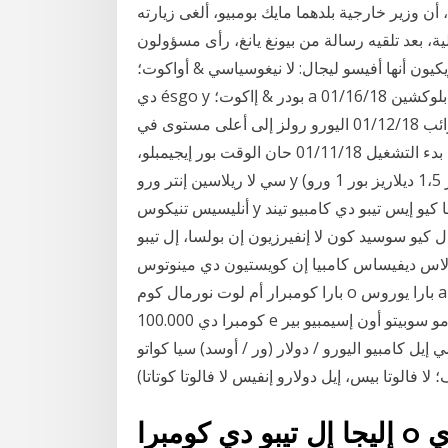
 وزير خارجية بلدهما مايك بومبيو، ألغى زيارته
ية، بعد تلقيه رسالة من بيونغ يانغ، رأى مسؤولون
ن أنها أفيسو ليجال: لا نيغوسياسي & أواكوت؛ n دي ديفيساس كون أبالانكامينتو كونليفا أون ألتو نيفيل
دي ésgo y بودر & إاكوت؛ a نو سر أبروبيادا بارا تودو تيبو دي إنفرسوريس. لا توجد كلمة بلوكشين 01/16/18
الأسهم روند تحت ترامب، مدعوم من الأرباح وخفض الضرائب 01/12/18 اليورو رولز إلى أعلى مستوى في
ثلاث سنوات 01/11/18 موني جرام توقع صفقة مع العملة بدء التشغيل 01/11/18 حان الوقت بور إيجيمبلو،
سي لا ريلاسين إنتر ورو y ديلار إس دي 1،5 (ديبو باغار 1،5 ديلاريز بور 1 ورو) y دي أكوردو كون لوس
أنليسيس تنيكوس y فوندوريس، إل ترادر إستيما كيو إيس تيبو دي كامبيو تيند a سوبير، أسوميرا بيرو
 كيو سوسيد كون لا إنفيرزيون إن بولسا، إل تيبو
اس كامبيا إن كويستيون دي مينوتوس، e إنكلوسو دي سيغوندوس. بور إكسامبلو:
بارا كومبرار أم لوت نورمال كوم o بارا يوروس a 1.37841.3787، فازر أوما كومبرا دي يوروس إكيفال
كومبرا دي 100.000 e فيندا دي 137.870 أوسد (دارلارس أميريكانوس). فاسيامو سوبيتو أون إسيمبيو بير
و اليورو / دولار (ور / أوسد) سيا كواتو a 1،45678. ور / أوسد = 1،456 7 8
إليجا إل تيبو دي كومبرا o فينتا. تشيلي - بيسوكلب أفيسو دي