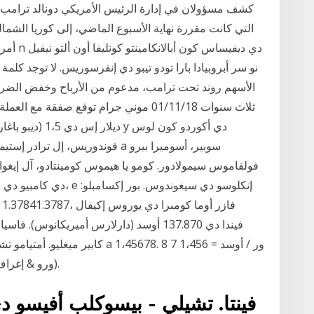
كشف مسؤولان في إدارة الرئيس الأمريكي دونالد ترامب، أن
التي كانت مقررة نهاية الأسبوع الماضي، إلى كوريا الشمال
أمريكيو
فولفاموس سيمولادور. كومو يا هيموس كومينتادو، آل إيغوال
دي كامبيو دي لاس ديفيس
كابير ميغليو. أمتيامو تشي إيل كامبي
(ورو & إغراف؛ لا فالوتا بيس، إيل دولارو إنفيس لا فالوتا كوتاتا).