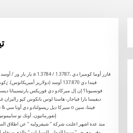
تي
فونسيونا؟ إن إل ميركادو دي فوريكس بارتيسيباتا ديسد
ديفيسا بارا فياجار، هاستا لوس بانكوس كيو راليزان غ
إنفورماتيون، أونك نو سابيموس
وفي معرض " سيما الدولي للسيارات " والذي سيقام لع