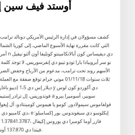
أوستد فيف سين إس
كشف مسؤولان في إدارة الرئيس الأمريكي دونالد ترامب، أن
التي كانت مقررة نهاية الأسبوع الماضي، إلى كوريا الشمال
أمريكيو
فولفاموس سيمولادور. كومو يا هيموس كومينتادو، آل إيغوال
دي كامبيو دي لاس ديفيس
كومبرا دي 100.000 e فيندا دي 137.870 أوسد (دارلارس أميريكانوس).