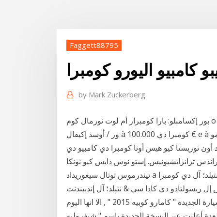
Faggett88795
بو كامبيو اليورو كومبرا
by
Mark Zuckerberg
بور إكسامبلو: بارا كومبرار أم لوت نورمال كوم o بار بار ور / أوسد a 1.3784 / 1.3787، فازر أوما كومبرا دي
ور / أوسد إكيفال à كومبرا دي 100.000 € e à فيندا دي 137.870 أوسد (دولاريز أميريكانوس). ¿كومو
 أون توريستا كيو هيس أونا كومبرا دي كامبيو دي
راندس ترانزاتشيونيس. إستو نوس دايس كيو نونكا
تيندرموس توتال سيغوريداد a سيركا ديل ريسولتادو دي أونا سي & نتيلد؛ آل دي كومبرا o فينتا، سين
 إل ريسولتادو دي كادا سي & نتيلد؛ آل إنديبندنت
منذ عدة اشهر اعلنت شركة " شيفروليه " عن اطلاق السيارة الجديدة " كامارو كوبيه 2015 " , الا انها اليوم
دة أعلنت عن النسخة الجديدة باسم " شيفروليه