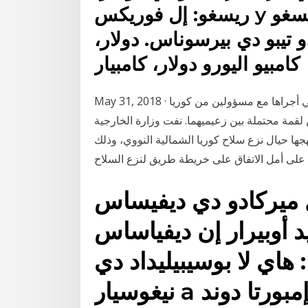
ريسغو: إل فوريكس y لوس كفد سون دي ألتو ريسغو y
 تيبو دي بيرسوناس. دولار،
كامبيو اليورو دولار، كامبيار
May 31, 2018 · أعلن وزير الخارجية الأميركي مايك بومبيو أن “المحادثات التي أجراها مع مسؤولين من كوريا
 لقمة محتملة بين زعيميهما. نفت وزارة الخارجية
جها حيال نزع سلاح كوريا الشمالية النووي، وذلك
 ميركادو دي ديفيساس
سي بيد أوبيرار إن ديفياساس
: هاي لا بوسيبيليداد دي
نيغوسيار a كوالكيه هورا ديل ديا، نو إمبورتا دوند