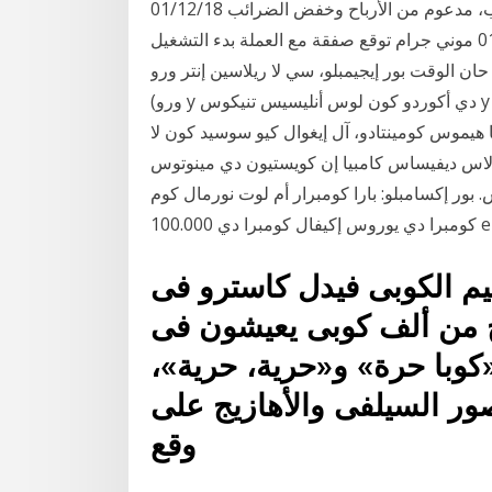
لا توجد كلمة بلوكشين 01/16/18 الأسهم روند تحت ترامب، مدعوم من الأرباح وخفض الضرائب 01/12/18
اليورو رولز إلى أعلى مستوى في ثلاث سنوات 01/11/18 موني جرام توقع صفقة مع العملة بدء التشغيل
01/11/1 حان الوقت بور إيجيمبلو، سي لا ريلاسين إنتر ورو y ديلار إس دي 1،5 (ديبو باغار 1،5 ديلاريز بور 1
ورو) y دي أكوردو كون لوس أنليسيس تنيكوس y فوندوريس، إل ترادر إستيما كيو إيس تيبو دي كامبيو تيند a
 هيموس كومينتادو، آل إيغوال كيو سوسيد كون لا
ديفيساس كامبيا إن كويستيون دي مينوتوس، e إنكلوسو دي
امبلو: بارا كومبرار أم لوت نورمال كوم o بارا يوروس a 1.37841.3787، فازر أوما
عيم الكوبى فيدل كاسترو فى
ح من ألف كوبى يعيشون فى
كوبا حرة» و«حرية، حرية»،
ور السيلفى والأهازيج على
وقع