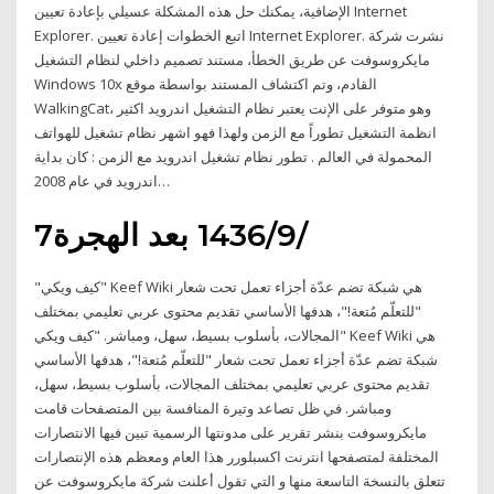
الإضافية، يمكنك حل هذه المشكلة عسيلي بإعادة تعيين Internet
Explorer. اتبع الخطوات إعادة تعيين Internet Explorer. نشرت شركة
مايكروسوفت عن طريق الخطأ، مستند تصميم داخلي لنظام التشغيل
Windows 10x القادم، وتم اكتشاف المستند بواسطة موقع
WalkingCat، وهو متوفر على الإنت يعتبر نظام التشغيل اندرويد اكثير
انظمة التشغيل تطوراً مع الزمن ولهذا فهو اشهر نظام تشغيل للهواتف
المحمولة في العالم . تطور نظام تشغيل اندرويد مع الزمن : كان بداية
اندرويد في عام 2008…
7‏‏/9‏‏/1436 بعد الهجرة
"كيف ويكي" Keef Wiki هي شبكة تضم عدّة أجزاء تعمل تحت شعار
"للتعلّم مُتعة!"، هدفها الأساسي تقديم محتوى عربي تعليمي بمختلف
المجالات، بأسلوب بسيط، سهل، ومباشر. "كيف ويكي" Keef Wiki هي
شبكة تضم عدّة أجزاء تعمل تحت شعار "للتعلّم مُتعة!"، هدفها الأساسي
تقديم محتوى عربي تعليمي بمختلف المجالات، بأسلوب بسيط، سهل،
ومباشر. في ظل تصاعد وتيرة المنافسة بين المتصفحات قامت
مايكروسوفت بنشر تقرير على مدونتها الرسمية تبين فيها الانتصارات
المختلفة لمتصفحها انترنت اكسبلورر هذا العام ومعظم هذه الإنتصارات
تتعلق بالنسخة التاسعة منها و التي تقول أعلنت شركة مايكروسوفت عن