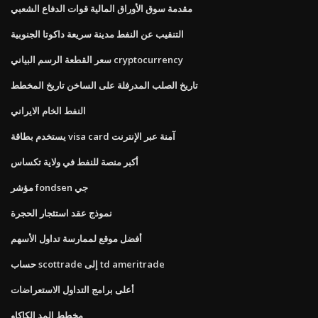
مقدمة سوق الأوراق المالية قوات الدفاع الشعبي
التنقيب عن النفط مدينة سريعة داكوتا الجنوبية
سعر القطعة الرسم البياني cryptocurrency
تاريخ الصلب المدرفلة على الساخن تاريخ المخطط
النفط الخام الايراني
يستخدم بطاقة visa card آمنة عبر الإنترنت
أكبر منصة للنفط في ولاية تكساس
مؤشر fondsen جي
نموذج عقد استئجار الحجرة
أفضل موقع لممارسة تداول الأسهم
حساب scottrade إلى td ameritrade
أعلى برامج التداول الاستعراضات
مخطط المد الكاكاو