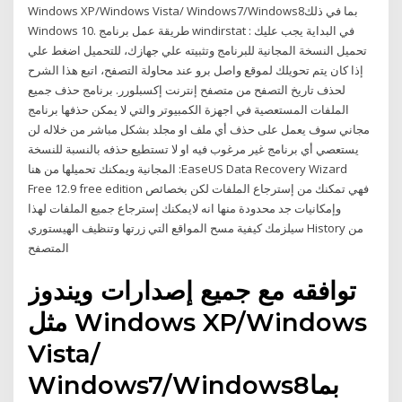
Windows XP/Windows Vista/ Windows7/Windows8بما في ذلك
Windows 10. طريقة عمل برنامج windirstat : في البداية يجب عليك
تحميل النسخة المجانية للبرنامج وتثبيته علي جهازك، للتحميل اضغط علي
إذا كان يتم تحويلك لموقع واصل برو عند محاولة التصفح، اتبع هذا الشرح
لحذف تاريخ التصفح من متصفح إنترنت إكسبلورر. برنامج حذف جميع
الملفات المستعصية في اجهزة الكمبيوتر والتي لا يمكن حذفها برنامج
مجاني سوف يعمل على حذف أي ملف او مجلد بشكل مباشر من خلاله لن
يستعصي أي برنامج غير مرغوب فيه او لا تستطيع حذفه بالنسبة للنسخة
المجانية ويمكنك تحميلها من هنا :EaseUS Data Recovery Wizard
Free 12.9 free edition فهي تمكنك من إسترجاع الملفات لكن بخصائص
وإمكانيات جد محدودة منها انه لايمكنك إسترجاع جميع الملفات لهذا
سيلزمك كيفية مسح المواقع التي زرتها وتنظيف الهيستوري History من
المتصفح
توافقه مع جميع إصدارات ويندوز
مثل Windows XP/Windows
Vista/
Windows7/Windows8بما