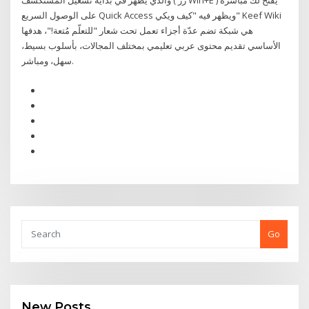
والذي يظهر في بداية تشغيل المستكشف ( زر Win+E ) يفتح لك مباشرة
على الوصول السريع Quick Access ويظهر فيه "كيف ويكي" Keef Wiki
هي شبكة تضم عدّة أجزاء تعمل تحت شعار "للتعلّم مُتعة!"، هدفها
الأساسي تقديم محتوى عربي تعليمي بمختلف المجالات، بأسلوب بسيط،
سهل، ومباشر.
Go
New Posts