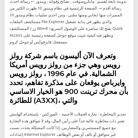
تدوينة تابعة لقسم : مايكروسوفت , نصائح وفوائد , ويندوز ← رسالة أحدث
رسالة أقدم → الصفحة الرئيسية في نظام ويندوز 10 ظهرت الكثير من
المميزات منها ايجابي ومنها سلبي ، ومن احدى سلبيات نظام ويندوز 10
مستكشف الملفات File Explorer والذي يظهر في بداية تشغيل
المستكشف ( زر Win+E ) يفتح لك مباشرة على الوصول السريع Quick
Access ويظهر فيه كيفية تثبيت موقع جوجل كصفحة رئيسية على
متصفحك فايرفوكس أو جوجل كروم
وتعرف الآن أليسون باسم شركة رولز
رويس وهي جزء من رولز رويس أمريكا
الشمالية. في عام 1996 ، رولز رويس
وايرباص يوقعان على مذكرة تفاهم، تحدد
بأن محرك ترينت 900 هو الخيار الاساسي
للطائرة (A3XX)، والتي
تحذير المخاطره : تجارة العملات الأجنبية – الفوركس - بإستخدام الهامش
تعتبر ذات مخاطرة عالية جداً على رأس المال، وقد لا تتوافق هذه التجارة
مع جميع المستثمرين والمضاربين. إذا كانت المشكلة يحدث بسبب
إعدادات Internet Explorer غير متوافق أو تالف أو بعض الوظائف