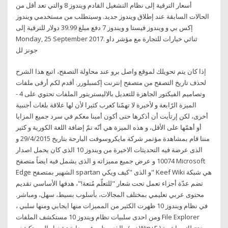
أسعار الترقية إلى نظام التشغيل القادم ويندوز 8 والتي تعد أقل من
الحالات السابقة عند إطلاق ويندوز جديد. وسيتطلب من مستخدمي ويندوز
إكس بي و ويندوز فيستا و ويندوز 7 دفع مبلغ 39.99 دولار للترقية إلى
Monday, 25 September 2017. ثنائي خيارات للتجارة مع مؤشر داو
جونز لل
إذا كان يتم تحويلك لموقع واصل برو عند محاولة التصفح، اتبع هذا الشرح
لحذف تاريخ التصفح من متصفح إنترنت إكسبلورر. أقدم لكم أرقى ملفات
وتصاميم الفيكتور الجاهزة للتعديل بالاليستريتور الملفات تحتوي على 4 -
الميزة الرّابعة و لأخيرة لا تهمّنا كعرب كثيرا لأن لها علاقة بلغات أجنبية
أخرى، لكن إرتأيت أن أذكرها حتى أكون أمينا معكم في سرد جميع المزايا
أو أهمّها على الأقل، و هذه الميزة هي أنّه تمّ إضافة اللغة الكورية و كثير
مننا قام بمشاهدة مؤتمر شركة مايكروسوفت البارحة بتاريخ 29/4/2015 و
الذى عرضة فيه التحديثات الاخيرة من ويندوز 10 الذى كان يحمل اصدار
10074 و عرض جميع مميزاته و الذى يشمل فيه ايضاً متصفح Microsoft
Edge الشهير بمتصفح spartan و الذى "كيف ويكي" Keef Wiki هي شبكة
تضم عدّة أجزاء تعمل تحت شعار "للتعلّم مُتعة!"، هدفها الأساسي تقديم
محتوى عربي تعليمي بمختلف المجالات، بأسلوب بسيط، سهل، ومباشر.
في نظام ويندوز 10 ظهرت الكثير من المميزات منها ايجابي ومنها سلبي ،
ومن احدى سلبيات نظام ويندوز 10 مستكشف الملفات File Explorer