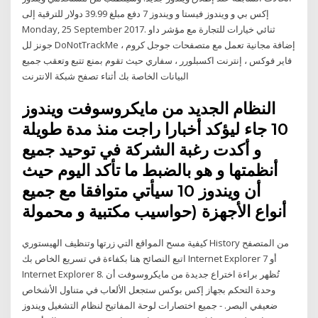
إكس بي و ويندوز فيستا و ويندوز 7 دفع مبلغ 39.99 دولار للترقية إلى
Monday, 25 September 2017. ثنائي خيارات للتجارة مع مؤشر داو
جونز لل DoNotTrackMe إضافة مجانية تعمل مع متصفحات جوجل كروم ،
فاير فوكس ، إنترنت اكسبلورر ، سفاري حيث تقوم بمنع تتبع وتعقب جميع
البيانات الخاصة بك أثناء تصفح شبكة الانترنت
النظام الجديد من مايكروسوفت ويندوز
10 جاء ليؤكد أخبارا راجت منذ مدة طويلة
و أكدت رغبة الشركة في توحيد جميع
أنظمتها و هو بالضبط ما تأكد اليوم حيث
أن ويندوز 10 سيأتي متوافقا مع جميع
أنواع الأجهزة (حواسيب مكتبية و محمولة
كيفية مسح المواقع التي زرتها وتنظيف الهيستوري History من المتصفح
اتبع النصائح هنا بكفاءة في تسريع الخاص بك Internet Explorer 7 أو
Internet Explorer 8. تُظهر براءة اختراع جديدة من مايكروسوفت أن
وحدة التحكم بجهاز إكس بوكس ستجعل الألعاب في متناول الأشخاص
ضعيفي البصر. - جميع اختصارات لوحة المفاتيح لنظام التشغيل ويندوز