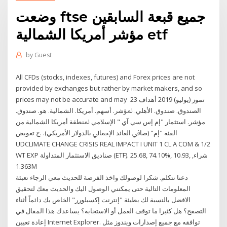
وضعت ftse جميع قبعة السابقين
مؤشر أمريكا الشمالية etf
by
Guest
All CFDs (stocks, indexes, futures) and Forex prices are not
provided by exchanges but rather by market makers, and so
prices may not be accurate and may 23 تموز (يوليو) 2019 أﻫﺪاف
اﻟﺼﻨﺪوق. ﺻﻨﺪوق. اﻷﻫﻠﻲ. ﳌﺆﺷﺮ. أﺳﻬﻢ. أﻣﺮﻳﻜﺎ. اﻟﺸﻤﺎﻟﻴﺔ. ﻫﻮ. ﺻﻨﺪوق.
ﻣﺆﺷﺮ. اﺳﺘﺜﻤﺎر "إم إس ﺳﻲ آي " اﻹﺳﻼﻣﻲ ﳌﻨﻄﻘﺔ أﻣﺮﻳﻜﺎ اﻟﺸﻤﺎﻟﻴﺔ ﻣﻦ
اﻟﻔﺌﺔ "إم" (ﺻﺎﰲ اﻟﻌﺎﺋﺪ اﻹﲨﺎﱄ ﺑﺎﻟﺪوﻻر اﻷﻣﺮﻳﻜﻲ). .ج ﺗﻌﻮﻳﺾ
UDCLIMATE CHANGE CRISIS REAL IMPACT I UNIT 1 CL A COM & 1/2
WT EXP صناديق الاستثمار المتداولة (ETF). ‪25.68‬, ‪74.10%‬, ‪10.93‬, شراء,
1.363M
دعنا نتكلم. شكرا لوصولك واخذ الفرصة للحديث معي الرجاء تعبئة
المعلومات التالية حتى يمكنني الوصول اليك والحديث معك لتحقيق
الافضل بالنسبة لك بطيئة "إنترنت إكسبلورر" الخاص بك دائماً أثناء
التصفح؟ هل كثيرا ما توقف العمل أو الاستجابة؟ يساعدك هذا المقال في
إعادة تعيين Internet Explorer. توافقه مع جميع إصدارات ويندوز مثل