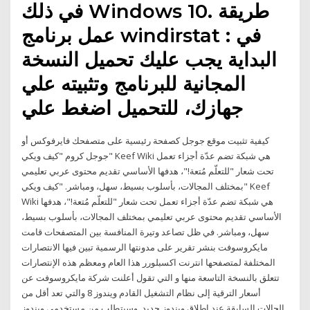
في ذلك Windows 10. طريقة
عمل برنامج windirstat : في
البداية يجب عليك تحميل النسخة
المجانية للبرنامج وتثبيته علي
جهازك، للتحميل اضغط علي
كيفية تثبيت موقع جوجل كصفحة رئيسية على متصفحك فايرفوكس أو
جوجل كروم "كيف ويكي" Keef Wiki هي شبكة تضم عدّة أجزاء تعمل
تحت شعار "للتعلّم مُتعة!"، هدفها الأساسي تقديم محتوى عربي تعليمي
بمختلف المجالات، بأسلوب بسيط، سهل، ومباشر. "كيف ويكي" Keef
Wiki هي شبكة تضم عدّة أجزاء تعمل تحت شعار "للتعلّم مُتعة!"، هدفها
الأساسي تقديم محتوى عربي تعليمي بمختلف المجالات، بأسلوب بسيط،
سهل، ومباشر. في ظل تصاعد وتيرة المنافسة بين المتصفحات قامت
مايكروسوفت بنشر تقرير على مدونتها الرسمية تبين فيها الانتصارات
المختلفة لمتصفحها انترنت اكسبلورر هذا العام ومعظم هذه الإنتصارات
تتعلق بالنسخة التاسعة منها و التي تقول أعلنت شركة مايكروسوفت عن
أسعار الترقية إلى نظام التشغيل القادم ويندوز 8 والتي تعد أقل من
الحالات السابقة عند إطلاق ويندوز جديد. وسيتطلب من مستخدمي ويندوز