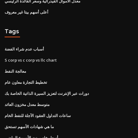
معدل الأموال الفيدرالية وسعر الفائدة الرئيسي
أعلى أسهم بيتا غير معروف
Tags
أسباب عدم شراء الفضة
S corp vs c corp vs llc chart
معالجة النفط
تخطيط التجارة معاون عام
دورات عبر الإنترنت لتعزيز السيرة الذاتية الخاصة بك
متوسط ​​معدل مخزون العائد
ساعات التداول العقود الآجلة للنفط الخام
ما هي شهادات الأسهم تستحق
أسعار خام برنت الأسبوع الماضي