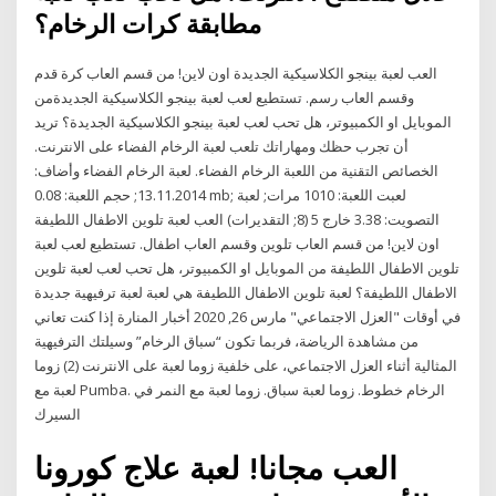
مطابقة كرات الرخام؟
العب لعبة بينجو الكلاسيكية الجديدة اون لاين! من قسم العاب كرة قدم
وقسم العاب رسم. تستطيع لعب لعبة بينجو الكلاسيكية الجديدةمن
الموبايل او الكمبيوتر، هل تحب لعب لعبة بينجو الكلاسيكية الجديدة؟ تريد
أن تجرب حظك ومهاراتك تلعب لعبة الرخام الفضاء على الانترنت.
الخصائص التقنية من اللعبة الرخام الفضاء. لعبة الرخام الفضاء وأضاف:
13.11.2014; حجم اللعبة: 0.08 mb; لعبت اللعبة: 1010 مرات; لعبة
التصويت: 3.38 خارج 5 (8; التقديرات) العب لعبة تلوين الاطفال اللطيفة
اون لاين! من قسم العاب تلوين وقسم العاب اطفال. تستطيع لعب لعبة
تلوين الاطفال اللطيفة من الموبايل او الكمبيوتر، هل تحب لعب لعبة تلوين
الاطفال اللطيفة؟ لعبة تلوين الاطفال اللطيفة هي لعبة لعبة ترفيهية جديدة
في أوقات "العزل الاجتماعي" مارس 26, 2020 أخبار المنارة إذا كنت تعاني
من مشاهدة الرياضة، فربما تكون “سباق الرخام” وسيلتك الترفيهية
المثالية أثناء العزل الاجتماعي، على خلفية زوما لعبة على الانترنت (2) زوما
لعبة مع Pumba. الرخام خطوط. زوما لعبة سباق. زوما لعبة مع النمر في
السيرك
العب مجانا! لعبة علاج كورونا