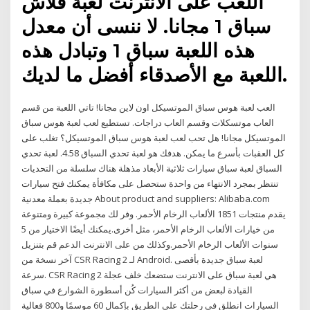
اللعب على الانترنت لعبة فلاش
سباق 1 مجانا. لا ننسى أن معدل
هذه اللعبة سباق 1 وتبادل هذه
اللعبة مع الأصدقاء أفضل ما لديك.
العب لعبة هوس سباق الموتسيكل اون لاين مجانا! تاتي اللعبة من قسم
العاب موتسكلات وقسم العاب دراجات. تستطيع لعب لعبة هوس سباق
الموتسيكل مجانا! هل تحب لعب لعبة هوس سباق الموتسيكل؟ تغلب على
كل العقبات بأسرع ما يمكن. هدفك هو لعبة تحدي السباق 4.58. لعبة تحدي
السباق لعبة سباق سيارات ثلاثية الأبعاد مذهلة هناك سلسلة من التحديات
تنتظر بمجرد الانتهاء من واحدة ستحصل على مكافأة يمكنك فتح سيارات
جديدة بعملة معدنية About product and suppliers: Alibaba.com
يقدم منتجات 1851 الألعاب الرخام الأحمر. وفر لك مجموعة كبيرة ومتنوعة
من خيارات الألعاب الرخام الأحمر، مثل أخرى.يمكنك أيضًا الاختيار من 5
سنوات الألعاب الرخام الأحمر.وكذلك من على الانترنت الدعم قم بتنزيل
آخر نسخة من CSR Racing 2 لـ Android. لعبة سباق جديدة بأقصى
سرعة. CSR Racing 2 هي لعبة سباق على الانترنت ستضعك خلف عجلة
القيادة لبعض من أكثر السيارات كُن أسطورة الشوارع في سباق
السيارات انطلق في رحلتك على الطريق بإكمال 60 موسمًا و800 فعالية