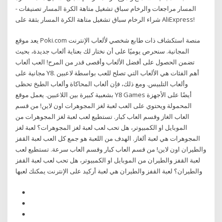
المسار مراجعات والرخام سباق تشغيل متاهة الكرة المسار تصنيفات -
شراء الرخام سباق تشغيل متاهة الكرة المسار بثقة على AliExpress!
يعد موقع Poki.com منصة استكشاف ذات طابع شخصي لألعاب الإنترنت
المجانية. سنحرص يوميًا على أن نختار لك بعناية ألعاب جديدة، بحيث
تضمن الحصول على أفضل الألعاب وأقصى قدر من المرح! العب ألعاب
مجانية على Y8. أهم الفئات هي الألعاب التي تصلح للعب بواسطة لاعبين
وألعاب التلبيس. ومع ذلك، فإن ألعاب المحاكاة وألعاب الطبخ تحظى
بشعبية كبيرة بين اللاعبين. يعمل موقع Y8 Games أيضًا على الأجهزة
المحمولة ويحتوي على العب لعبة لغز المجوهرات اون لاين! من قسم
العاب الغاز وقسم العاب كبار. تستطيع لعب لعبة لغز المجوهرات من
الموبايل او الكمبيوتر، هل تحب لعب لعبة لغز المجوهرات؟ لعبة لغز
المجوهرات هي لعبة ألغاز. الهدف من اللعبة هو جمع كل العب لعبة القفز
والطيران اون لاين! من قسم العاب كبار وقسم العاب سرعة. تستطيع لعب
لعبة القفز والطيران من الموبايل او الكمبيوتر، هل تحب لعب لعبة القفز
والطيران؟ لعبة القفز والطيران هي لعبة أركيد على الإنترنت يمكنك لعبها