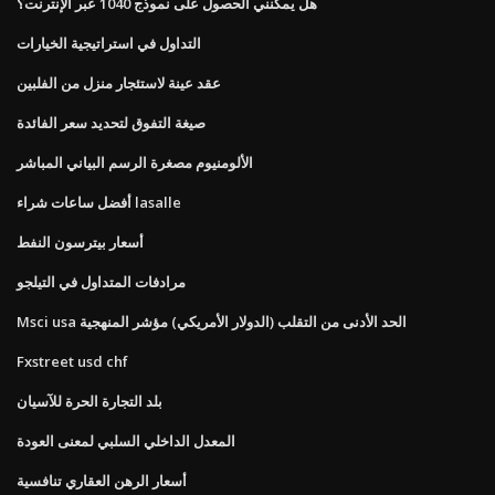
هل يمكنني الحصول على نموذج 1040 عبر الإنترنت؟
التداول في استراتيجية الخيارات
عقد عينة لاستئجار منزل من الفلبين
صيغة التفوق لتحديد سعر الفائدة
الألومنيوم مصغرة الرسم البياني المباشر
أفضل ساعات شراء lasalle
أسعار بيترسون النفط
مرادفات المتداول في التيلجو
Msci usa الحد الأدنى من التقلب (الدولار الأمريكي) مؤشر المنهجية
Fxstreet usd chf
بلد التجارة الحرة للآسيان
المعدل الداخلي السلبي لمعنى العودة
أسعار الرهن العقاري تنافسية