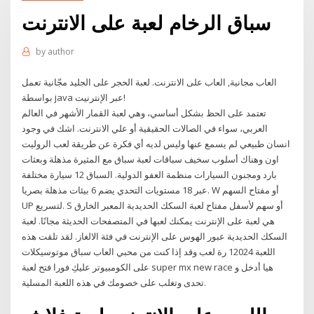
سباق الرخام لعبة على الانترنت
by
author
العاب مجانية, العاب على الانترنت. لعبة الحجر على الجليد مجّانية تعمل
بواسطة java عبر الإنترنيت!
تعتمد على الحظ بشكل أساسي، وهي لعبة القمار الأشهر في العالم
العربي، سواء في الصالات الحقيقية أو علي الانترنت. اشك في وجود
انسان طبيعي لم يسمع عنها وليس لديه أي فكرة عن طريقة لعب الروليت
اون وهناك أسلوب سخيف سباقات لعبة سباق مع المثيرة مذهلة وبعثات
بارد ومجنون السيارات منظمة العفو الدولية. السباق 12 سيارة مختلفة
عبر 18 مستويات التحدي يضم 6 بيئات مذهلة بصريا. W أو مفتاح السهم
UP لتسريع. S أو سهم لأسفل مفتاح لعبة السكك الحديدية المعبر الخارق
هي لعبة على الإنترنت يمكنك لعبها في المتصفحات الحديثة مجانًا. لعبة
السكك الحديدية عبور الهوس على الإنترنت في فئة الالغاز. لقد تلقت هذه
اللعبة 12024 رة لعب وقد إذا كنت من محبي العاب سباق موتوسيكلات
على الكومبيوتر عليكِ فورا فتح لعبة super mx new race هيا أدخل و
تحدى وتغلب على خصومك في هذه اللعبة المسلية.