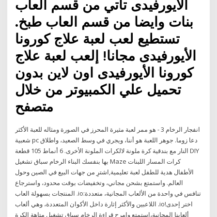
الأيورفيدى تاتي من قسم العاب
بنات وايضا من قسم العاب طبخ.
تستطيع لعب لعبة علاج كورونا
الأيورفيدى مجانا! إلعب لعبة علاج
كورونا الأيورفيدى اون لاين بدون
تحميل علي الكمبيوتر من خلال
متصفح
انفجار الرخام 3 - هو ممر لعبة مثيرة المحرز في الصورة ومثاله للعبة الأكثر
شعبية pc دعا زوما. جوهر اللعبة هو أننا، ويجري في وسط الصعيد، واطلاق
النار مع بندقية كرة ملونة لالكرات الملونة الأخرى. 6 أنماط 105 قطعة DIY
بها بنفسك البناء الرخام سباق تشغيل Maze كرات المسار اللبنات
الأطفال هدية للطفل لعبة تعليمية,اشترِ من جهات البيع في الصين وحول
العالم. واستمتع بشحن مجاني، وتخفيضات بوقت محدود، واسترجاع
المنتجات بسهولة العاب .io:تنافس في واحدة من الألعاب المجانية، متعددة
اللاعبين والأكثر إثارة داخل الأكوان المتعددة، وهي ألعاب .io!اختر إحدى
ألعابنا المجانية،استمتع وامرح قراءة الرخام سباق تشغيل متاهة الكرة