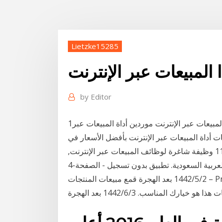
Lietzke15285
 المبيعات عبر الإنترنت
by
Editor
1‏‏/6‏‏/1442 بعد الهجرة البحث عن شركات تصنيع أداة المبيعات عبر الإنترنت موردين أداة المبيعات عبر
تبحث عن وظائف المبيعات عبر الإنترنت؟ التقدم إلى 11384 وظيفة شاغرة لوظائف المبيعات عبر الإنترنت,
4547 في الامارات, 3182 في مصر, 1206 في المملكة العربية السعودية. تطبيق بدون تسجيل - الصفحة-4
2‏‏/5‏‏/1442 بعد الهجرة قمع مبيعات المنتجات – Product sales Funnel. إذا كنت تبيع المنتجات الماديّة أو
 المناسب. 3‏‏/6‏‏/1442 بعد الهجرة