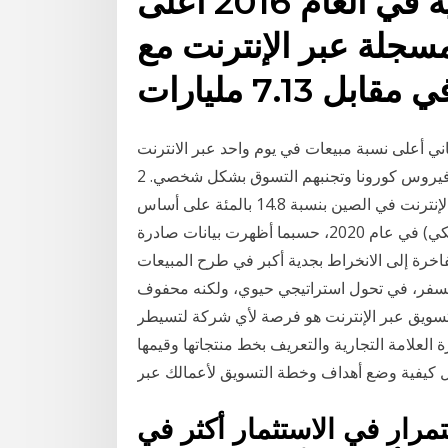
وكانت المبيعات الورقية في العام 2016 أعلى
جلة عبر الإنترنت مع
اني أعلى نسبة مبيعات في يوم واحد عبر الانترنت
على الاطلاق، مع خشية الأميركيين من فيروس كورونا وتجنبهم التسوق بشكل شخصي. 2 days ago · بكين
20 يناير 2021 (شينخوا) ارتفعت مبيعات التجزئة للسلع عبر الإنترنت في الصين بنسبة 14.8 بالمئة على أساس
سنوي لتبلغ 9.8 تريليون يوان (حوالي 1.5 تريليون دولار أمريكي) في عام 2020، حسبما أظهرت بيانات صادرة
لفاخرة إلى الانخراط بجدية أكبر في طرح المبيعات
 السفر، في تحول استراتيجي حيوي، ولكنه محفوف
تسويق عبر الإنترنت هو فرصة لأي شركة لتسيطر
العلامة التجارية والتعريف بخط منتجاتها وقيمها
ول كيفية وضع أهداف وخطة التسويق لأعمالك عبر
تمرار في الاستثمار أكثر في