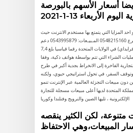
أيضا أسعار الأسهم بالبورصة
ليوم الأربعاء 13-1-2021
احد المزايا التي يتمتع بها مستخدم الانترنت حيث
اصبح مع التقدم التكنولوجي الوصول الي معلومة اسهل واسرع 0548215160 المـبيـعات: 0543995879 دعم
سجلت المبيعات عبر الإنترنت في "الجمعة السوداء" (بلاك فرايداي) في الولايات المتحدة رقما قياسيا بلغ 7,4
مليات الشراء التي تتم بواسطة هواتف ذكية، وفقا
جارية الفاخرة إلى الانخراط بجدية أكبر في طرح
، وتوقف السفر، في تحول استراتيجي حيوي، ولكنه
ون مبيعات التجزئة العالمية عبر الإنترنت تنمو
للوصول 8.8٪ من إجمالي إنفاق التجزئة في 2019. المملكة المتحدة لديها أعلى مبيعات مسجلة للتجارة
الإلكترونية ، تليها الصين والنرويج وفنلندا وكوريا
 متنوعة، لكن الكثير ينقصه
ر المبيعات،وهي الاحتفاظ