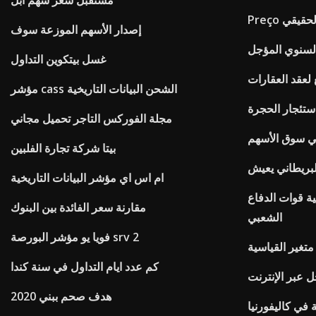
مستقبل سعر سهم أبل
و الحقيقي
إصدار الأسهم الموزعة سوف
لسنوي المؤجل
غسل بيتكوين التداول
عقد العقارات
مؤشر cass الشحن البيانات التاريخية
ستئجار الحجرة
مجلة الفوركس التاجر تحميل مجاني
ي سوق الأسهم
بيتا شركة تجارة الفلبين
البريطاني يعيش
ام اس اي مؤشر البيانات التاريخية
ة قوات الدفاع
مقارنة سعر الفائدة بين البنوك
الشعبي
فويا يو مؤشر البورصة srv 2
متغير القياسية
كم عدد ايام التداول في سنة كندا
 عبر الإنترنت
هدف صحم ببني 2020
 في كاليفورنيا