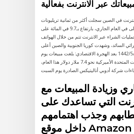
يعاتك عبر الانترنت بفعالية
إنترنت في الصين سجلت أكثر من ثمانية تريليونات
يوان (نحو 1.19 تريليون دولار أميركي) في الأرباع الثلاثة الأولى في العام الجاري، بارتفاع بـ9.7 في المائة على
ر أن ما يقرب من 64 بالمائة من عمليات الشراء عبر الانترنت تتم من خلال الهواتف
ئي السائد، وشهدت كوريا الجنوبية والصين أعلى
نسبة 20‏‏/5‏‏/1442 بعد الهجرة 7‏‏/5‏‏/1442 بعد الهجرة 12‏‏/5‏‏/1442 بعد الهجرة الاقتصادي: بلغت مبيعات يوم
الجمعة السوداء (بلاك فرايداي) عبر الإنترنت في الولايات المتحدة الأميركية نحو 7.4 ملار دولار هذا العام،
اري وزيادة المبيعات مع
ترنت التي تساعدك على
قطابهم وجذب اهتمامهم