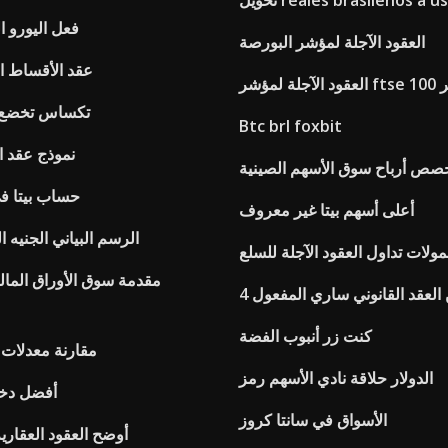
ويل reales brasileños a usd
Preço فعل اليور
العقود الآجلة لمؤشر البورصة
عقد الأقساط ا
 مباشر
تكساس تخضع ل
Btc brl foxbit
نموذج عقد ا
صص أرباح سوق الأسهم الصينية
حساب بيتا ف
أعلى أسهم بيتا غير معروف
الرسم البياني الجنيه 
ولات تداول العقود الآجلة للسلع
مقدمة سوق الأوراق المالي
 العقد القانوني ساري المفعول
كنت زر أنبوب الفضة
مقارنة معدلات 
الدولار حلاقة نادي الأسهم رمز
أفضل دخل
الأسواق في سانتا كروز
أوضح العقود العقارية