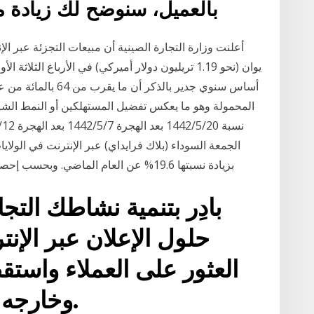
بالعميل، سنوضح لك زيادة مب
أعلنت وزارة التجارة الصينية أن مبيعات التجزئة عبر ال
أساس سنوي جدير بالذك
المحمولة وهو ما يعكس تفضيل المستهلكين أو النمط الشرا
بزيادة نسبتها 19.6% عن العام الماضي. وبحسب إحصاءات شركة أدوبي أناليتيكس الصادرة يوم السبت
بادِر بتنمية نشاطك التج
حلول الإعلان عبر الإن
العثور على العملاء واست
داخل موقع Amazon وخارجه.