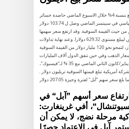
وهذه كانت كارثة على “سعر أسهم شركة آبل” الذي تراجع بنسبة 4% خلال الاسبوع الماضي حاصدة خسائر
بقيمة 23 مليار دولار من قيمتها السوقية بعد حصدها لرقم قياسي في سيبتمبر الماضي وصل ل 103.74 دولار
ة في العالم من حيث القيمة السوقية. وقد ارتفع سعر سهمها
بنسبة 1.7% في تعاملات بورصة وول ستريت بنيويورك أمس ليبلغ مستوى 629.32 دولارا. وعند نهاية تداولات
الجمعة، انخفض سهم “آبل” بنسبة 5.6% إلى 108.86 دولار، لتمحو نحو 120 مليار دولار من القيمة السوقية
عار الذهب وفي حين تنفق الدول آلاف المليارات
لتجنب الإفلاس راحت أسعار أسهم هذه الشركات ترتفع منذ يناير/كانون الثاني الماضي مع 35 % لـ"فيسبوك"،
رسميا أول شركة أمريكية تبلغ قيمتها السوقية تريليون دولار .
سعر سهم "آبل" لفترة وجيزة 207.05 دولار
ارتفاع سعر أسهم ”آبل“ في
بوتنشال“، أفي غرينغارت:
كية مرحلة نضج، لا يمكن أن
تمر آبل في الاعتماد حصرًا