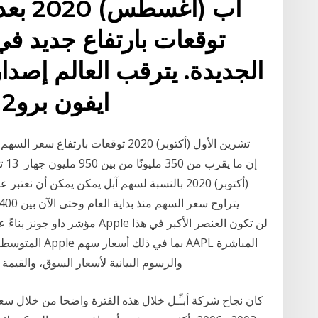
توقعات بارتفاع جديد ف
الجديدة. يترقب العالم إصدا
ايفون برو12 , والمقرر الإعلان عنها
مؤشر داو جونز بناءً على سعر السه
المتوسط ​​الصنا
والرسوم البيانية لأسعار السوق، والقيمة السوقية وكل ما ترغب في معرفته للاستثمار في
كان نجاح شركة أبـِّـل خلال هذه الفترة واضحا من خلال سعر أ