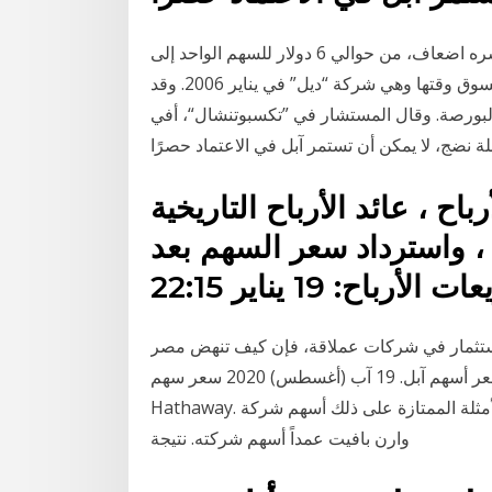
بين أوائل 2003 و2006، ارتفع سعر أسهم أبل أكثر من عشره اضعاف، من حوالي 6 دولار للسهم الواحد إلى
أكثر من 80 دولار، متجاوزا الحد الأقصى للمنافس في السوق وقتها وهي شركة “ديل” في يناير 2006. وقد
البورصة. وقال المستشار في ”تكسبوتنشال“، أفي
ة نضج، لا يمكن أن تستمر آبل في الاعتماد حصرًا
ح ، عائد الأرباح التاريخية
، واسترداد سعر السهم بعد Apple الدفعات المقدمة أدناه.
الاستثمار في شركات عملاقة، فإن كيف تنهض مصر
بالمشروعات الصغيرة ضخ 200 مليار تاريخ سعر أسهم آبل. 19 آب (أغسطس) 2020 سعر سهم Berkshire
Hathaway. ومن الأمثلة الممتازة على ذلك أسهم شركة Berkshire Hathaway (NYSE: BRK.A). لم يقسم
وارن بافيت عمداً أسهم شركته. نتيجة