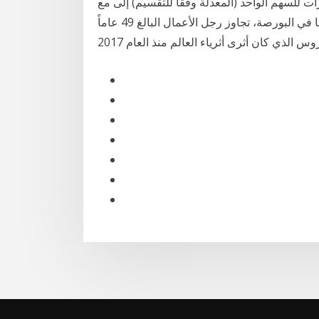
2، أكثر من عشرة أضعاف، من حوالي 6 دولارات للسهم الواحد (المعدلة وفقا للتقسيم) إلى مع
الارتفاع الكبير في سعر سهم تسلا التي يملك 18% منها في البورصة، تجاوز رجل الأعمال البالغ 49 عاماً