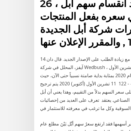
26 آب (أغسطس) 2020 بعد انقسام سهم أبل ،
ي سعره بفعل المنتجات
رات شركة أبل الجديدة
14 تشرين الأول (أكتوبر) 2020 توقعات بارتفاع سعر السهم مع زيادة الطلب على الإصدار الجديد. قال دان
آيفز، المحلل في شركة Wedbush ، إن ما يقرب من 350 مليونًا من بين 950 مليون جهاز 13 تشرين الأول
(أكتوبر) 2020 بالنسبة لسهم آبل يمكن يمكن أن نعتبر عام 2020 بمثابة بداية صامتة نسبياً حتى الآن، حيث
يتراوح سعر السهم منذ بداية العام وحتى الآن بين 400 - 122 11 تشرين الأول (أكتوبر) 2020 يتم ترجيح
م بدلاً من التقييم، وهذا يعني أن أبل Apple لن تكون العنصر الأكبر في هذا
عي. يعتقد تعرف على العديد من إحصائيات Apple بما في ذلك أسعار سهم AAPL المباشرة
سهمها.فقد ارتفع سعرُ سهم أبِّل بَيْنَ مطلع عام