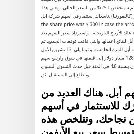
الإجمالية لاستثماره لن تتغير مع حقيقة أن سعر السهم سينخفض لـ25% من السعر الحالي. ويعني هذا
ناسداك إستثمارفي اسهم شركة ابل‎, ‎إل سنترو (كاليفورنيا)‎. First, when you invest in Apple company,
the share price was $ 300 In ca ستجد معلومات حول توزيعات الأرباح ،
عائد الأرباح التاريخية ، واسترداد سعر السهم بعد Apple الدفعات المقدمة أدناه. آخر بيانات توزيعات الأرباح:
طس) 2020 بعد إعلان شركة أبل لنتائج أعمالها والتي فاقت توقعات الجميع، تم
الإعلان وبشكل غير متوقع عن قرار تجزئة سهم شركة أبل للمرة الخامسة. وفيما يلي 13 تشرين الأول
(أكتوبر) 2020 وقفز سهم شركة آبل 6.4 بالمئة، مضيفة 128 مليار دولار إلى قيمتها في سوق وارتفع سهم
أمازون بنسبة 4.8 في المئة قبل حدث التسوق السنوي Prime Day. نتطلع إلى خليج عربي مستقر ومزدهر،
ونتطلع إلى المستقبل بثق
م أبل. هناك العديد من
زك للاستثمار في أسهم
 نجاحك، وتتلخص هذه
متوسط سعر بيع الأيفون