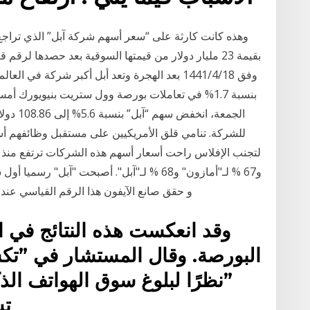
وفق 18‏‏/4‏‏/1441 بعد الهجرة وتعد أبل أكبر شرك
للشركة. تنامي قلق الأمريكيين على مستقبل وظائفهم أس
و67 % لـ"أمازون" و68 % لـ"آبل". أصبحت "آبل" 
و حقق صانع الآيفون هذا الرقم القياسي عندما بلغ 
وقد انعكست هذه النتائج في 
البورصة. وقال المستشار في ”تكس
”نظرًا لبلوغ سوق الهواتف الذ
تس