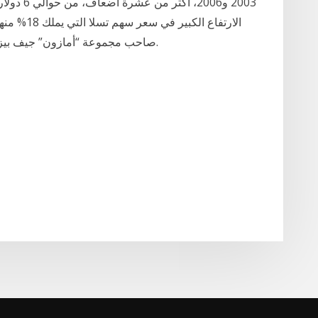
2003 و006
صاحب مجموعة “أمازون” جيف بيزوس الذي كان أثرى أثرياء العالم منذ العام 2017.