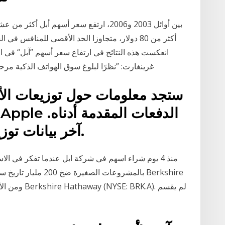
انعكست هذه النتائج في ارتفاع سعر أسهم ”آبل“ في 
غرينغارت: ”نظرًا لبلوغ سوق الهواتف الذكية مرحل
ستجد معلومات حول توزيعات الأربا
آخر بيانات توزيعات الأرباح: 19 يناير 22:15.
منذ 4 يوم شراء اسهم في شركة ابل عندما تفكر في 