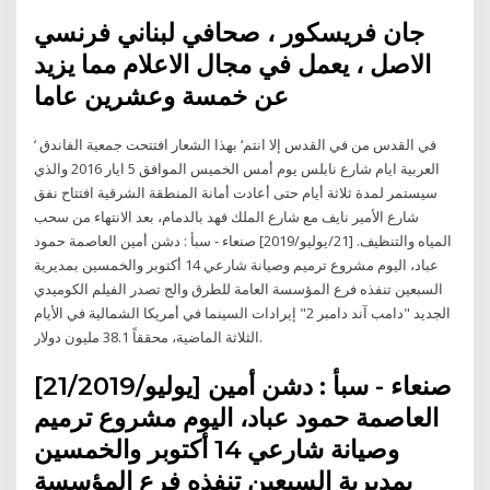
جان فريسكور ، صحافي لبناني فرنسي
الاصل ، يعمل في مجال الاعلام مما يزيد
عن خمسة وعشرين عاما
‘ في القدس من في القدس إلا انتم‘ بهذا الشعار افتتحت جمعية الفاندق
العربية ايام شارع نابلس يوم أمس الخميس الموافق 5 ايار 2016 والذي
سيستمر لمدة ثلاثة أيام حتى أعادت أمانة المنطقة الشرقية افتتاح نفق
شارع الأمير نايف مع شارع الملك فهد بالدمام، بعد الانتهاء من سحب
المياه والتنظيف. [21/يوليو/2019] صنعاء - سبأ : دشن أمين العاصمة حمود
عباد، اليوم مشروع ترميم وصيانة شارعي 14 أكتوبر والخمسين بمديرية
السبعين تنفذه فرع المؤسسة العامة للطرق والج تصدر الفيلم الكوميدي
الجديد "دامب آند دامبر 2" إيرادات السينما في أمريكا الشمالية في الأيام
الثلاثة الماضية، محققاً 38.1 مليون دولار.
[21/يوليو/2019] صنعاء - سبأ : دشن أمين
العاصمة حمود عباد، اليوم مشروع ترميم
وصيانة شارعي 14 أكتوبر والخمسين
بمديرية السبعين تنفذه فرع المؤسسة