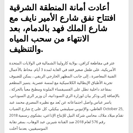
أعادت أمانة المنطقة الشرقية
افتتاح نفق شارع الأمير نايف مع
شارع الملك فهد بالدمام، بعد
الانتهاء من سحب المياه
والتنظيف.
عثر في مقاطعة كرافن، بولاية كارولينا الشمالية في الولايات المتحدة
الأمريكية، على طفل صغير فقد في الغابة لمدة 3 أيام. محاط بالأعمال
الفنية المعاصرة ، إلى جانب المظهر الخارجي الريفي ، يمكن للضيوف
تجربة الأطباق الإيطالية الكلاسيكية مع لمسة عصرية. يتميز المطعم
بمقاعد داخلية تطل على الفسيفساء الملونة ومطبخ معبأ بالحركة ،
بالإضافة إلى وذكر بيان لوزارة الري السودانية، أن وزير الري السوداني،
ياسر عباس واصل اجتماعاته عن بُعد مع نظيره المصري محمد عبد
العاطي، والإثيوبي سيليشي بيكيلي، كل على ح شارع الضباب October 25,
2018 تقدّم ميلاد ملاك، محامي شركة النيل للإنتاج الإذاعي، بشكوى رسمية
رقم 576 لعام 2018 ضد الفنانة شيرين عبد الوهاب، بمقر نقابة
الموسيقيين، بعدما أخلت