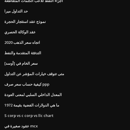
أجزاء النفط تلاعب الكلمات المتقاطعة
حد التداول ميرا
نموذج عقد استئجار الحجرة
عقد الوكالة الحصري
اتجاه سعر الذهب 2020
التدفئة المتقدمة والنفط
سعر الخام في [أوسد]
متى تتوقف خيارات المؤشر عن التداول
كيفية حساب سعر صرف ppp
المعدل الداخلي السلبي لمعنى العودة
ما هي الدولارات الفضية بقيمة 1972
S corp vs c corp vs llc chart
عقود صغيرة في mcx