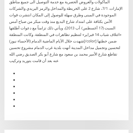
المأكولات والعروض الحصرية مع خدمة التوصيل الى جميع مناطق
الإمارات. 7/1، شارع 2 على الخريطة والمداخل والرمز البريدي والشركات
الموجودة في المبنى وطرق سهلة للوصول إلى المكان انتشرت قوات
الأمن بكثافة على امتداد شارع البديع منذ وقت مبكر من صباح أمس
السبت (17 أغسطس/ آب 2013)، ويأتي ذلك تزامناً مع دعوات أطلقها
«ائتلاف شباب 14 فبراير» لتنظيم تظاهرات في المنطقة. وكانت المنطقة
شهدت خلال الأيام الماضية الدمام (الأحساء نيوز)[/color] ضمن خطتها
لتحسين وتجميل مداخل المدينة أنهت بلدية غرب الدمام مشروع تحسين
تقاطع شارع الأمير محمد بن سعود مع شارع أبو بكر الصديق رضي الله
عنه بعد أن قامت بتوريد وتركيب