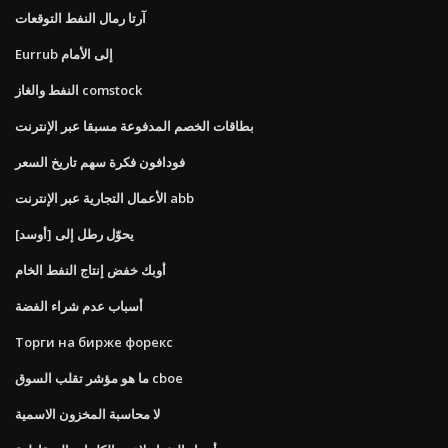
آرتا رمال النفط التوقعات
Eurrub إلى الأمام
النفط والغاز comstock
بطاقات الخصم المدفوعة مسبقا عبر الإنترنت
فودافون فكرة سهم تاريخ السعر
الأعمال التجارية عبر الإنترنت abb
يحوّل رطل إلى [أوسد]
أوبك خفض إنتاج النفط الخام
أسباب عدم شراء الفضة
Торги на бирже форекс
ما هو مؤشر تقلب السوق cboe
لا محاسبة المخزون الاسمية