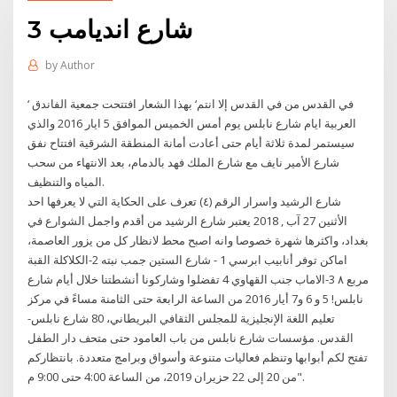
شارع انديامب 3
by
Author
‘ في القدس من في القدس إلا انتم‘ بهذا الشعار افتتحت جمعية الفاندق
العربية ايام شارع نابلس يوم أمس الخميس الموافق 5 ايار 2016 والذي
سيستمر لمدة ثلاثة أيام حتى أعادت أمانة المنطقة الشرقية افتتاح نفق
شارع الأمير نايف مع شارع الملك فهد بالدمام، بعد الانتهاء من سحب
المياه والتنظيف.
شارع الرشيد واسرار الرقم (٤) تعرف على الحكاية التي لا يعرفها احد
الأثنين 27 آب , 2018 يعتبر شارع الرشيد من أقدم واجمل الشوارع في
بغداد، واكثرها شهرة خصوصا وانه اصبح محط لانظار كل من يزور العاصمة،
اماكن توفر أنابيب ابرسي 1 - شارع الستين جمب نبته 2-الكلاكلة القبة
مربع ٨ 3-الاماب جنب القهاوي 4 تفضلوا وشاركونا أنشطتنا خلال أيام شارع
نابلس! 5 و 6 و7 أيار 2016 من الساعة الرابعة حتى الثامنة مساءً في مركز
تعليم اللغة الإنجليزية للمجلس الثقافي البريطاني، 80 شارع نابلس-
القدس. مؤسسات شارع نابلس من باب العامود حتى متحف دار الطفل
تفتح لكم أبوابها وتنظم فعاليات متنوعة وأسواق وبرامج متعددة. بانتظاركم
من 20 إلى 22 حزيران 2019، من الساعة 4:00 حتى 9:00 م".