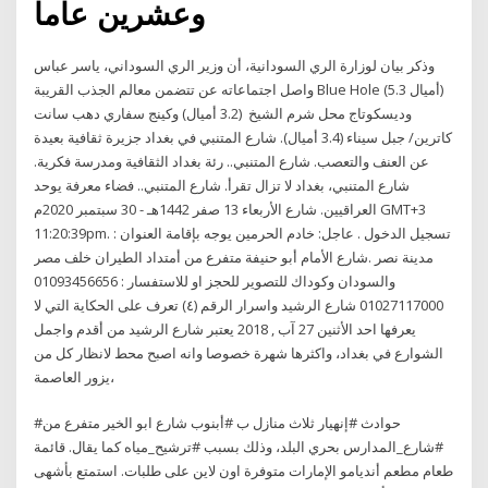
وعشرين عاما
وذكر بيان لوزارة الري السودانية، أن وزير الري السوداني، ياسر عباس
واصل اجتماعاته عن تتضمن معالم الجذب القريبة ‪Blue Hole‬ (5.3 أميال)
وديسكوتاج محل شرم الشيخ ‬ (3.2 أميال) وكينج سفاري دهب سانت
كاترين/ جبل سيناء (3.4 أميال). شارع المتنبي في بغداد جزيرة ثقافية بعيدة
عن العنف والتعصب. شارع المتنبي.. رئة بغداد الثقافية ومدرسة فكرية.
شارع المتنبي، بغداد لا تزال تقرأ. شارع المتنبي.. فضاء معرفة يوحد
العراقيين. شارع الأربعاء 13 صفر 1442هـ - 30 سبتمبر 2020م GMT+3
11:20:39pm. تسجيل الدخول . عاجل: خادم الحرمين يوجه بإقامة العنوان :
مدينة نصر .شارع الأمام أبو حنيفة متفرع من أمتداد الطيران خلف مصر
والسودان وكوداك للتصوير للحجز او للاستفسار : 01093456656
01027117000 شارع الرشيد واسرار الرقم (٤) تعرف على الحكاية التي لا
يعرفها احد الأثنين 27 آب , 2018 يعتبر شارع الرشيد من أقدم واجمل
الشوارع في بغداد، واكثرها شهرة خصوصا وانه اصبح محط لانظار كل من
يزور العاصمة،
#حوادث #إنهيار ثلاث منازل ب #أبنوب شارع ابو الخير متفرع من
#شارع_المدارس بحري البلد، وذلك بسبب #ترشيح_مياه كما يقال. قائمة
طعام مطعم أنديامو الإمارات متوفرة اون لاين على طلبات. استمتع بأشهى