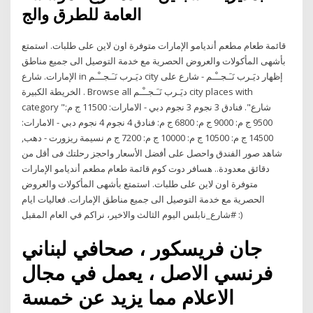
العامة للطرق والج
قائمة طعام مطعم أنديامو الإمارات متوفرة اون لاين على طلبات. استمتع
بأشهى المأكولات والعروض الحصرية مع خدمة التوصيل الى جميع مناطق
الإمارات. شارع in ديَـرب نَـَـجــْـم city إظهار ديَـرب نَـَـجــْـم - شارع على
الخريطة الكبيرة . Browse all ديَـرب نَـَـجــْـم city places with
category "شارع". فنادق 3 نجوم 3 نجوم دبي - الامارات: 11500 ج م:
9500 ج م: 9000 ج م: 6800 ج م: فنادق 4 نجوم 4 نجوم دبي - الامارات:
14500 ج م: 10500 ج م: 10000 ج م: 7200 ج م نسيمة ريزورت - دهب,
شاهد صور الفندق واحصل على أفضل الأسعار واحجز رحلتك فى أقل من
دقائق معدودة.. هسافر دوت كوم قائمة طعام مطعم أنديامو الإمارات
متوفرة اون لاين على طلبات. استمتع بأشهى المأكولات والعروض
الحصرية مع خدمة التوصيل الى جميع مناطق الإمارات. فعاليات ايام
#شارع_نابلس اليوم الثالث والاخير، نراكم في العام المقبل :)
جان فريسكور ، صحافي لبناني
فرنسي الاصل ، يعمل في مجال
الاعلام مما يزيد عن خمسة