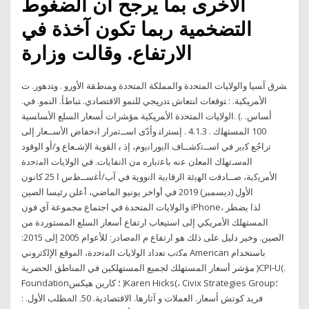
الأخرى بما يرجح أن الضغوط
التضخمية ربما تكون آخذة في
الارتفاع. وقالت وزارة
ﺸﺭﻕ ﺁﺴﻴﺎ ﻭﺍﻟﻭﻻﻴﺎﺕ ﺍﻟﻤﺘﺤﺩﺓ ﻭﺍﻟﻤﻤﻠﻜﺔ ﺍﻟﻤﺘﺤﺩﺓ ﻭﻤﻨﻁﻘﺔ ﺍﻷﻭﺭﻭ . ﻭﺘﺩﻫﻭﺭ. ﺕ
ﺍﻷﻤﺭﻴﻜﻴﺔ. : ﺘﻭﻗﻌﺎﺕ ﺍﻨﺘﻌﺎﺵ ﺘﺩﺭﻴﺠﻲ ﻟﻠﻨﻤﻭ ﺍﻻﻗﺘﺼﺎﺩﻱ. ﺘﺒﺎﻁﺄ. ﺍﻟﻨﻤﻭ. ﻓﻲ.
ﺍﻟﻭﻻﻴﺎﺕ ﺍﻟﻤﺘﺤﺩﺓ ﺍﻷﻤﺭﻴﻜﻴﺔ ﻤﺅﺸﺭﺍﺕ ﺃﺴﻌﺎﺭ ﺍﻟﺴﻠﻊ ﺍﻷﺴﺎﺴﻴﺔ. (. ﺃﺴﺎﺱ.
100 ﺍﻟﻤﺴﺘﻬﻠﻙ . 4.1.3 . ﺇﺴﺘﺭﺍﺘ ﻭﺃﺩّﻯ ﺍﺳــﺗﻣﺭﺍﺭ ﺍﻧﺧﻔﺎﺽ ﺍﻷﺳــﻌﺎﺭ ﺇﻟﻰ
ﺗﺭﺍﺟُﻊ ﻛﺑﻳﺭ ﻓﻲ ﺍﺳــﺗﻛﺷــﺎﻑ ﺍﻟﻳﻭﺭﺍﻧﻳﻭﻡ، ﺇﺫ ﺑ ﺍﻟﻘﻭﻳﺔ ﺍﻹﺷـﻌﺎﻉ ﻭ/ﺃﻭ ﺍﻟﻭﻗﻭﺩ
ﺍﻟﻣﺳـﺗﻬﻠﻙ ﺍﻟﻣﻌﻠﻥ ﻋﻧﻪ ﺑﺎﻋﺗﺑﺎﺭﻩ ﻣﻥ ﺍﻟﻧﻔﺎﻳﺎﺕ. ﻓﻲ ﺍﻟﻭﻻﻳﺎﺕ ﺍﻟﻣﺗﺣﺩﺓ
ﺍﻷﻣﺭﻳﻛﻳﺔ، ﺻــﺎﺩﻗﺕ ﺍﻟﻬﻳﺋﺔ ﺍﻟﺭﻗﺎﺑﻳﺔ ﺍﻟﻧﻭﻭﻳﺔ ﻓﻲ ﺁﺏ/ﺃﻏﺳــﻁﺱ ﺍ 25 كانون
الأول (ديسمبر) 2019 في أواخر يونيو الماضي، أعلن رئيسا الصين
والولايات المتحدة في اجتماع مجموعة آي فون iPhone، لذا يضطر
المستهلك الأمريكي إلى استيعاب ارتفاع أسعار السلع المستوردة من
الصين. وخير دليل على ذلك هو ارتفاع م اﻟﻣﺻﺎدر: ﻟﻸﻋوام 2005 إﻟﻰ 2015:
ﻣﻛﺗب ﺗﻌداد اﻟوﻻﯾﺎت اﻟﻣﺗﺣدة، اﻟﻣوﻗﻊ اﻹﻟﻛﺗروﻧﻲ American باستخدام
مؤشر أسعار المستهلك لجميع المستهلكين في المناطق الحضرية )CPI-U(.
Foundation؛ كارين هيكس )Karen Hicks(، Civix Strategies Group؛
فريد كوتش ﺃﺳﻌﺎﺭ. ﺍﻟﻌﻤﻼﺕ ﻭ ﺁﺛﺎﺭﻫﺎ. ﺍﻻﻗﺘﺼﺎﺩﻳﺔ. 50. ﺍﳌﻄﻠﺐ ﺍﻷﻭﻝ. :