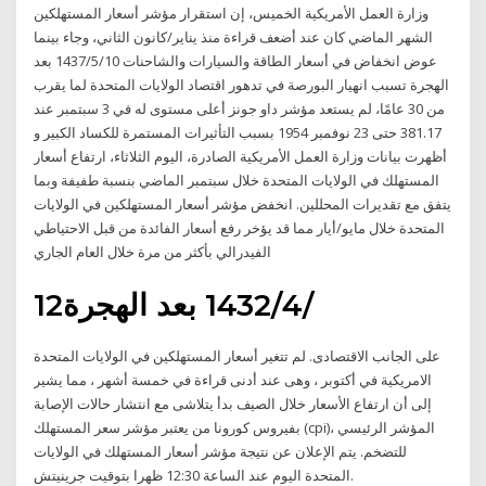
وزارة العمل الأمريكية الخميس، إن استقرار مؤشر أسعار المستهلكين
الشهر الماضي كان عند أضعف قراءة منذ يناير/كانون الثاني، وجاء بينما
عوض انخفاض في أسعار الطاقة والسيارات والشاحنات 10‏‏/5‏‏/1437 بعد
الهجرة تسبب انهيار البورصة في تدهور اقتصاد الولايات المتحدة لما يقرب
من 30 عامًا، لم يستعد مؤشر داو جونز أعلى مستوى له في 3 سبتمبر عند
381.17 حتى 23 نوفمبر 1954 بسبب التأثيرات المستمرة للكساد الكبير و
أظهرت بيانات وزارة العمل الأمريكية الصادرة، اليوم الثلاثاء، ارتفاع أسعار
المستهلك في الولايات المتحدة خلال سبتمبر الماضي بنسبة طفيفة وبما
يتفق مع تقديرات المحللين. انخفض مؤشر أسعار المستهلكين في الولايات
المتحدة خلال مايو/أيار مما قد يؤخر رفع أسعار الفائدة من قبل الاحتياطي
الفيدرالي بأكثر من مرة خلال العام الجاري
12‏‏/4‏‏/1432 بعد الهجرة
على الجانب الاقتصادى. لم تتغير أسعار المستهلكين في الولايات المتحدة
الامريكية في أكتوبر ، وهى عند أدنى قراءة في خمسة أشهر ، مما يشير
إلى أن ارتفاع الأسعار خلال الصيف بدأ يتلاشى مع انتشار حالات الإصابة
بفيروس كورونا من يعتبر مؤشر سعر المستهلك (cpi)، المؤشر الرئيسي
للتضخم. يتم الإعلان عن نتيجة مؤشر أسعار المستهلك في الولايات
المتحدة اليوم عند الساعة 12:30 ظهرا بتوقيت جرينيتش.