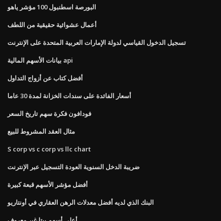
البورصة اسطنبول 100 مؤشر ياهو
أعمال عشوائية حقيقية من اللطف
تسجيل الدخول القياسي لدولة الإمارات العربية المتحدة على الإنترنت
بيانات الأسهم المالية api
أفضل كتاب عن أزواج التداول
أسعار الفائدة على سندات الخزانة لمدة 30 عاما
فودافون فكرة سهم تاريخ السعر
مثال العقد المشروط للبيع
S corp vs c corp vs llc chart
ضريبة الدخل السنوية العودة التسجيل عبر الإنترنت
أفضل مؤشر الأسهم قبعة كبيرة
البنك الذي لديه أفضل معدلات الرهن العقاري في أونتاريو
أعلى أسهم بيتا غير معروف