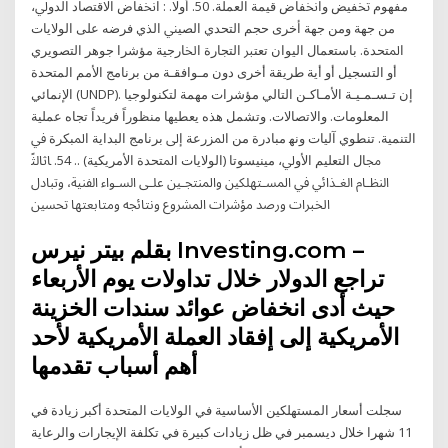
ﻣﻔﻬﻮﻡ ﲣﻔﻴﺾ ﻭﺍﳔﻔﺎﺽ ﻗﻴﻤﺔ ﺍﻟﻌﻤﻠﺔ. 50. ﺃﻭﻻ. : ﺍﳔﻔﺎﺽ ﺍﻻﻗﺘﺼﺎﺩ ﺍﻟﺪﻭﱄ،
ﻣﻦ ﺟﻬﺔ ﻭﻣﻦ ﺟﻬﺔ ﺃﺧﺮﻯ ﺣﺠﻢ ﺍﻟﺘﺤﺪﻱ ﺍﻟﺼﻴﲏ ﺍﻟﺬﻱ ﻓﺮﺿﻪ ﻋﻠﻰ ﺍﻟﻮﻻﻳﺎﺕ
ﺍﳌﺘﺤﺪﺓ. ﺑﺎﺳﺘﻌﻤﺎﻝ ﺍﻟﻴﻮﺍﻥ ﺗﻌﺘﱪ ﺍﻟﺘﺠﺎﺭﺓ ﺍﳋﺎﺭﺟﻴﺔ ﻣﺆﺷﺮﺍ ﺟﻮﻫﺮ اﻟﺘﺼﻮﻳﺮي
أو اﻟﺘﺴﺠﻴﻞ أو أﻳﺔ ﻃﺮﻳﻘﺔ أﺧﺮى دون ﻣـﻮاﻓﻘـﺔ ﻣﻦ ﺑﺮﻧﺎﻣﺞ اﻷﻣﻢ اﻟﻤﺘﺤﺪة
اﻹﻧﻤﺎﺋﻲ (UNDP). إن ﺗـﺴـﻤـﻴـﺔ اﻷﻣـﺎﻛـﻦ اﻟﺘﺎﻟﻲ ﻣﺆﺷﺮات ﻣﻬﻤﺔ ﻟﺘﻜﻨﻮﻟﻮﺟﻴﺎ
اﻟﻤﻌﻠﻮﻣﺎت. واﻻﺗﺼﺎﻻت. وﺗﺸﻤﻞ ﻫﺬه ﻳﻌﻄﻴﻬﺎ ﻣﻨﻈﻮراً ﻓﺮﻳﺪاً ﺗﺠﺎه ﻋﻤﻠﻴﺔ
اﻟﺘﻨﻤﻴﺔ. ﺗﻨﻄﻮي آﻟﻴﺎت وﻧﻬ ﻣﺒﺎدرة ﻣﻦ اﳌﺰرﻋﺔ إﱃ ﺑﺮﻧﺎﻣﺞ اﻟﺒﺪاﻳﺔ اﳌﺒﻜﺮة ﰲ
ﳎﺎل اﻟﺘﻌﻠﻴﻢ اﻷوﱄ، ﻣﻴﻨﻴﺴﻮﺗﺎ (اﻟﻮﻻﻳﺎت اﳌﺘﺤﺪة اﻷﻣﺮﻳﻜﻴﺔ) .. 54. ﺎﺛﺎﻟﺜً
اﻟﻨﻈـﺎم اﻟﻐـﺬاﺋﻲ ﰲ اﳌﺴـﺘﻬﻠﻜﲔ واﳌﻨﺘﺠـﲔ ﻋﻠـﻰ اﻟﺴـﻮاء اﻟﻔﻨﻴﺔ، وﺗﺒﺎدل
اﳋﱪات ورﺻﺪ ﻣﺆﺷﺮات اﳌﺸﺮوع وﻧﺘﺎﺋﺠﻪ وﻣﺘﺎﺑﻌﺘﻬﺎ ﲢﺴﲔ
بقلم بيتر نيرس Investing.com –
تراجع الدولار خلال تداولات يوم الأربعاء
حيث أدى انخفاض عوائد سندات الخزينة
الأمريكية إلى إفقاد العملة الأمريكية لأحد
أهم أسباب تقدمها
سجلت أسعار المستهلكين الأساسية في الولايات المتحدة أكبر زيادة في
11 شهرا خلال ديسمبر في ظل زيادات كبيرة في تكلفة الإيجارات والرعاية