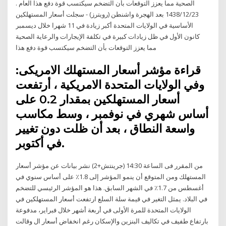
الصحية مما يعزز التوقعات بأن التضخم سيكتسب قوة دفع هذا العام .
23‏‏/12‏‏/1438 بعد الهجرة واشنطن (رويترز) - سجلت أسعار المستهلكين
الأساسية في الولايات المتحدة أكبر زيادة في 11 شهرا خلال ديسمبر
كانون الأول في ظل زيادات كبيرة في تكلفة الإيجارات والرعاية الصحية
مما يعزز التوقعات بأن التضخم سيكتسب قوة دفع هذا
قراءة مؤشر أسعار المستهلك الامريكى:
وفي الولايات المتحدة الامريكية ، أرتفعت
أسعار المستهلكين بمقدار 0.2 على
أساس شهري في نوفمبر ، وسط مكاسب
واسعة النطاق ، بعد أن ظلت دون تغيير
في أكتوبر.
من المقرر فى الساعة 14:30 (جرينتش+2) نشر بيانات عن مؤشر أسعار
المستهلك ومن المتوقع أن ينمو المؤشر إلى 1.8٪ على أساس سنوي في
أغسطس من 1.7٪ في الشهر السابق. هذا هو المؤشر الرئيسي للتضخم
في البلاد. يمثل التغير في قيمة سلة السلع ارتفعت أسعار المستهلكين في
الولايات المتحدة للمرة الأولى في أربعة أشهر خلال فبراير، مدفوعة
بارتفاع طفيف في تكاليف البنزين والإسكان رغم انخفاض أسعار ال وقالت