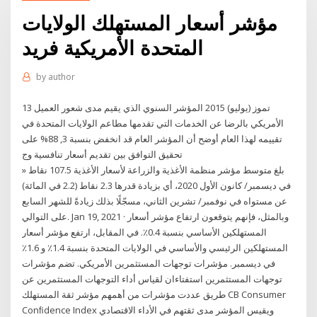
مؤشر أسعار المستهلك الولايات
المتحدة الأمريكية فريد
by
author
13 تموز (يوليو) 2015 المؤشر السنوي الذي يقيم مدى شعور العميل
الأمريكي بالرضا عن الخدمات التي تقدمها مطاعم الولايات المتحدة في
تقييمه لهذا العام أوضح أن المؤشر العام قد انخفض بنسبة 3, 88% على
تحقيق التوافق بين تقديم أسعار تنافسية وج
» بلغ متوسط مؤشر منظمة الأغذية والزراعة لأسعار الأغذية 107.5 نقاط
في ديسمبر/ كانون الأول 2020، أي بزيادة قدرها 2.3 نقاط (2.2 في المائة)
عن مستواه في نوفمبر/ تشرين الثاني، مسجّلًا بذلك زيادةً للشهر السابع
على التوالي. Jan 19, 2021 · وبالمثل، فإنهم يتوقعون ارتفاع مؤشر أسعار
المستهلكين الأساسي بنسبة 0.4٪. في المقابل، ارتفع مؤشر أسعار
المستهلكين الرئيسي والأساسي في الولايات المتحدة بنسبة 1.4٪ و 1.6٪
في ديسمبر. مؤشرات توجهات المستثمرين الأمريكي. تضم مؤشرات
توجهات المستثمرين استفتاءان لقياس أداء التوجهات المستثمرين عن
طريق عددت مؤشرات من أهمهم مؤشر ثقة المستهلك CB Consumer
Conﬁdence Index ويقيس المؤشر مدى ثقتهم في الأداء الاقتصادي