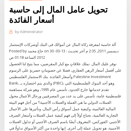
تحويل عامل المال إلى حاسبة
أسعار الفائدة
by
Administrator
آلة حاسبة لمعرفة زكاة المال عن أموالك فى البنك أوشركات الإستثمار
Posted by حاج محمد on 30 ديسمبر 2011, 2:35 م آخر تحديث : 13-03-
2012 الساعة 01:18 ص
نوفر عليك المال. نملك علاقاتٍ مع كبار المقرضين، مما يتيح لنا الحصول
على أفضل أسعار الرهن العقاري، فضلا عن خصوماتٍ حصريةٍ على الرسوم
وأسعار الفائدة. بنك الاستثمار الفلسطيني Palestine Investment
Bank، والذي يتم اختصاره بـ (PIBC)، وهو أحد البنوك الفلسطينية التي
تقدم خدماتها خارج الحدود، تأسس عام 1995، وهو شركة مساهمة
فلسطينية عامة، تأسس على يد عدد من المصرفيين ورجال الأعمال محول
العملات الدولي ما هي العملة والعملات الأجنبية؟ من أجل فهم البيئة
المالية العالمية، وكيفية عمل أسواق رأس المال، وتأثيرها على الأعمال
التجارية العالمية، نحتاج أولاً إلى فهم كيفية عمل العملات وأسعار الصرف
الأجنبي. الفوركس، المعروف أيضًا باسم الصرف الأجنبي أو تداول العملات
الأجنبية، هو تحويل عملة إلى أخرى. إنها واحدة من أكثر الأسواق تداولًا في