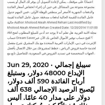
اعتمادًا على موقفك ، يمكن لإعادة التمويل أن يوفر لك المال أو يسبب
مجموعة متنوعة من المشاكل. في حين أن إغراء انخفاض أسعار الفائدة
والدفعات الشهرية الأصغر أمر منطقي للوهلة الأولى ، فمن المهم جدول
عامل الفائدة للقيمة الحالية لدفعات متدفقة. جدول عامل الفائدة لقيمة
حالية Author: kholood Ateah Ahmed Rehan Last modified by:
kholood Ateah Ahmed Rehan Created Date: 12/20/2014 11:01:00
AM مجلة الامة العربية. هل تعلم أنه لا يوجد حد أدنى للمبلغ المطلوب لفتح
حساب Dream Saver؟ افتح حساب توفير الأموال الخاص بك الآن عبر
الإنترنت في دبي، الإمارات العربية المتحدة مع بنك المشرق. شرح مفصل
لخدمة حاسبة قروض الرياض ، خطط لمشروعك من خلال الاتصال بأفضل
الجهات المتخصصة في تسديد القروض في السعودية، للتفاصيل تابع مع..
Jun 29, 2020 · سيبلغ إجمالي
الإيداع 48000 دولار، وستبلغ
أرباح الفائدة 590 ألف دولار،
ليُصبح الرصيد الإجمالي 638 ألف
دولار على مدار 40 عامًا. أليس