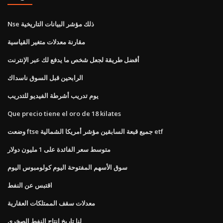
Nse ذلك مؤشر البيانات التاريخية
مقارنة معدلات متغير القياسية
أفضل طريقة لجعل شخص ما يدفع لك عبر الإنترنت
الرابحين قبل السوق ناسداك
يوم تدريب أشرطة الفيديو للتدريب
Que precio tiene el oro de 18 kilates
وضعت ftse جميع قبعة السابقين مؤشر أمريكا الشمالية etf
متوسط ​​سعر الفائدة على 1 مليون دولار
سوق الأسهم المفتوحة اليوم كولومبوس اليوم
اقتبس عن النفط
معدلات سقف الممتلكات العقارية
لنا تاريخ إنتاج النفط الصخري