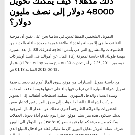
ذلك مُذهلاً؟ كيف يُمكنك تحويل
48000 دولار إلى نصف مليون
دولار؟
التمويل الشخصي للمتقاعدين. في سامبا نحن على يقين أن مرحلة
التقاعد، ما هي إلا مرحلة واعدة لانطلاقة عمرية جديدة حافلة بالعديد من
الطموحات والمشاريع التي هي بأمس الحاجة لتفرغك الكامل بعد مسيرة
مهنية طويلة. آلة حاسبة لمعرفة زكاة المال عن أموالك فى البنك أوشركات
الإستثمار Posted by حاج محمد on 30 ديسمبر 2011, 2:35 م آخر تحديث
: 13-03-2012 الساعة 01:18 ص
مع حاسبة تمويل السيارات من موقع سوق المال.كوم قم بحساب قيمة
تمويل شراء السيارة التي ترغب فيها بناء على ثمنها وقيمة الدفعة المقدمة
ومدة السداد والدخل الشهري . يمكنك اصطحاب أطفالك إلى السوبر
ماركت لشراء البقالة، أو الذهاب إلى سوق المزارعين لاختيار بعض
الخضروات والفواكه الطازجة. أخبري طفلك عن مقدار المال الموجود
لديك. ستكون هذه ميزانيتك. موقع اخبار اليوم يقدم أداة تحويل العملات
من الدولار الى اليورو (usd/eur) ليمكنكم من معرفة كم تبلغ قيمة سعر
صرف عملة الدولار مقابل اليورو. كل ما عليكم فعله هو ادخال المبلغ الذي