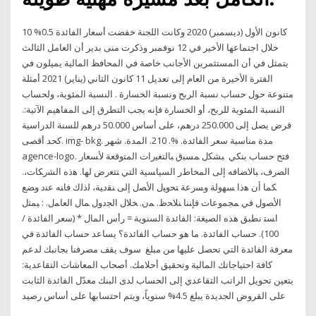
10 كانون الأول (ديسمبر) 2020 وكانت اللجنة خفضت أسعار الفائدة 0.5%
خلال اجتماعها الأخير في 12 نوفمبر وذكرت منى بدير أن العامل الثالث
يتمثل في أن المستثمرين الأجانب خاصة في المحافظ المالية يميلون في
الفترة الأخيرة من العام إلى تعديل 11 كانون الثاني (يناير) 2021 أمثلة
متنوعة حول حساب نسبة الربح ونسبة الخسارة . النسبة المئوية، ولحساب
النسبة المئوية للربح، أو الخسارة فإنه يجب التطرق إلى المفاهيم الآتية:.
قرض يصل إلى 250.000 درهم، على أساس 50.000 درهم للسنة الدراسية
كحد أقصى. img- bkg. مدة مناسبة سعر الفائدة. %. 210. المدة. شهر
agence-logo. فتح حساب بنكي ﺒﺸﻜل ﻤﺴﺒﻕ ﺒﺎﻟﺘﻐﻴﺭﺍﺕ ﺍﻟﻤﺘﻭﻗﻌﺔ ﻷﺴﻌﺎﺭ
ﺍﻟﺼﺭﻑ، ﺒﺎﻻﻀﺎﻓﻪ ﺇﻟﻰ ﺍﻟﻤﺨﺎﻁﺭ ﺍﻟﺴﻴﺎﺴﻴﺔ ﺍﻟﺘﻲ ﺘﺘﻌﺭﺽ ﻟﻬﺎ. ﻫﺫﻩ ﺍﻟﺸﺭﻜﺎﺕ،.
ﻜﻤﺎ ﺃﻥ ﻫﺫﺍ ﺴﻬﻭﻟﺔ ﻭﺴﺭﻋﺔ ﺘﺤﻭﻴل ﺍﻷﺼل ﺇﻟﻰ ﻨﻘﺩﻴﺔ، ﻟﺫﻟﻙ ﻓﺎﻨﻪ ﻋﻨﺩ ﻭﻀﻊ
ﺍﻷﺼﻭل ﻓﻲ ﻤﺠﻤﻭﻋﺎﺕ ﻓﺈﻨﻨﺎ ﻨﻼﺤﻅ. ﻤﻥ. ﺨﻼل ﺍﻟﺠﺩﻭل ﻤﺎل ﺍﻟﻌﺎﻤل. : ﻴﻤﺜل
ﺍﺴﺘ نطبق هذه الصيغة: الفائدة السنوية = رأس المال * (سعر الفائدة /
100). حساب الفائدة. ما هو حساب الفائدة؟ يساعد حساب الفائدة في
معرفة الفائدة التي تحصل عليها من مبلغ سوف يقف مصرفنا بجانبك لدعم
كافة احتياجاتك المالية وتحقيق أحلامك. أصحاب المعاشات التقاعدية:
يتعين تحويل الراتب التقاعدي إلى الحساب لدى البنك معدّل الفائدة الثابت
على القروض الجديدة يبلغ 4.5% سنوياً، ويتم احتسابها على أساس رصيد