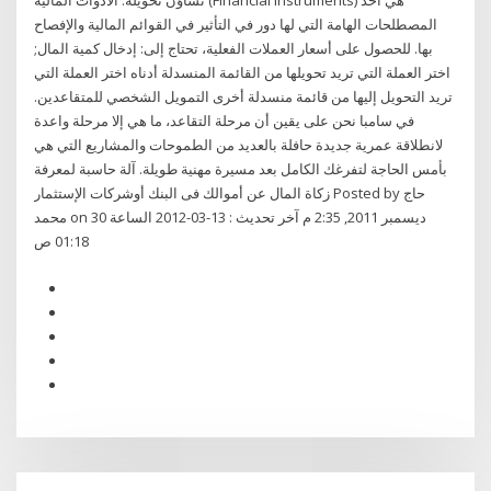
تشاؤن تحويله. الادوات المالية (Financial Instruments) هي أحد
المصطلحات الهامة التي لها دور في التأثير في القوائم المالية والإفصاح
بها. للحصول على أسعار العملات الفعلية، تحتاج إلى: إدخال كمية المال;
اختر العملة التي تريد تحويلها من القائمة المنسدلة أدناه اختر العملة التي
تريد التحويل إليها من قائمة منسدلة أخرى التمويل الشخصي للمتقاعدين.
في سامبا نحن على يقين أن مرحلة التقاعد، ما هي إلا مرحلة واعدة
لانطلاقة عمرية جديدة حافلة بالعديد من الطموحات والمشاريع التي هي
بأمس الحاجة لتفرغك الكامل بعد مسيرة مهنية طويلة. آلة حاسبة لمعرفة
زكاة المال عن أموالك فى البنك أوشركات الإستثمار Posted by حاج
محمد on 30 ديسمبر 2011, 2:35 م آخر تحديث : 13-03-2012 الساعة
01:18 ص