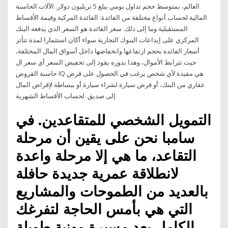
العالم، بمتوسط حجم تداول يومي يبلغ 5 تريليون دولار. الآلات الحاسبة
المالية لحساب أنواع مختلفة من الفائدة: الفائدة المركبة وقيمة الأقساط
المستقبلية وما إلى ذلك. سعر الفائدة هو السعر الذي يدفعه البنك
المركزي على إيداعات البنوك التجارية سواء أكان استثمارا لمدة تتأثر
أسعار الفائدة بحجم ارتفاعها وانخفاضها داخل أسواق المال المختلفة،
حيث تترابط الأموال، وهذا بدوره يقود إلى تخفيض السعر أي سعر ال
حاسبة القروض IQ هي مفيدة لأي شخص يرغب في الحصول على قرض
عقاري من البنك، أو قرض سيارة لشراء سيارة أو ببساطة لإقراض المال
إلى صديق. لحساب الأقساط الشهرية
التمويل الشخصي للمتقاعدين. في
سامبا نحن على يقين أن مرحلة
التقاعد، ما هي إلا مرحلة واعدة
لانطلاقة عمرية جديدة حافلة
بالعديد من الطموحات والمشاريع
التي هي بأمس الحاجة لتفرغك
الكامل بعد مسيرة مهنية طويلة.