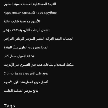
القيمة المستقبلية للحساء حاسبة السنوي
Курс мексиканский песо к рублю
الأسهم مع نسبة شارب عالية
مؤشر cass الشحن البيانات التاريخية
الخدمات الفنية التراث الفضي المؤتمر الوطني العراقي
لماذا يعتبر زيت الطهي سيئًا للبيئة؟
تكلفة الأموال معدل كندا
يمكنك استخدام بطاقات هدية فيزا التسوق عبر الإنترنت
Citimortgage تدفع على الانترنت
أفضل موقع لممارسة تداول الأسهم
نتائج مؤشر القطبية الخاصة
Tags